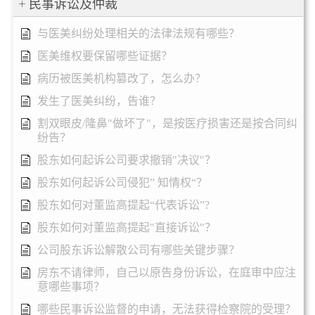
民事诉讼及仲裁
与医美纠纷处理相关的法律法规有哪些？
医美维权要保留哪些证据？
病历被医美机构篡改了，怎么办？
发生了医美纠纷，告谁？
割双眼皮/隆鼻"做坏了"，是按医疗损害还是按合同纠
纷告？
股东如何起诉公司要求撤销"决议"？
股东如何起诉公司侵犯” 知情权“？
股东如何对董监高提起“代表诉讼”?
股东如何对董监高提起"直接诉讼"？
公司股东诉讼解散公司有哪些关键步骤？
房东不请律师，自己以原告身份诉讼，在庭审中应注
意哪些事项？
哪些民事诉讼监督的申请，无法获得检察院的受理？