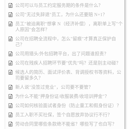
公司可以与员工约定服务期的条件是什么？
公司"无过失辞退"员工，为什么还要赔 N+1？
员工"被迫离职"想拿 N（经济补偿），离职单上写"个
人原因"会怎样？
公司在招聘全流程中，怎么"留痕"才算真正保护自
己？
公司用猎头/外包招聘平台，出了问题谁担责？
公司在残疾人招聘环节要"优先"吗？还是别主动碰？
候选人的简历、面试评价表、背调授权书等资料，公
司要留多久？
新人说"没签过竞业"，公司要不要管？
为什么不能"押身份证/收服装费/收培训押金"？
公司如何核验面试者身份（防止童工和假身份证）？
员工入职不买社保，签个自愿放弃协议行不行？
劳动合同里哪些条款绝不能省？哪些写了也白写？