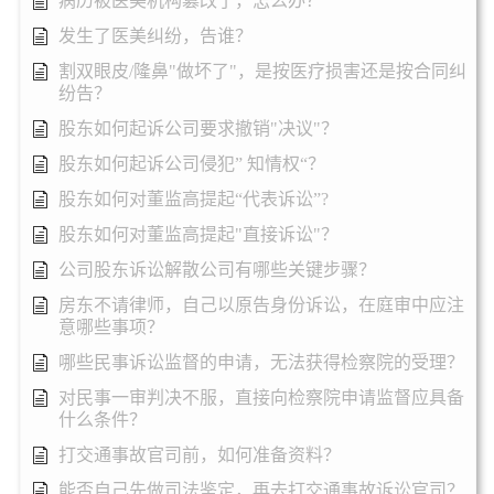
病历被医美机构篡改了，怎么办？
发生了医美纠纷，告谁？
割双眼皮/隆鼻"做坏了"，是按医疗损害还是按合同纠
纷告？
股东如何起诉公司要求撤销"决议"？
股东如何起诉公司侵犯” 知情权“？
股东如何对董监高提起“代表诉讼”?
股东如何对董监高提起"直接诉讼"？
公司股东诉讼解散公司有哪些关键步骤？
房东不请律师，自己以原告身份诉讼，在庭审中应注
意哪些事项？
哪些民事诉讼监督的申请，无法获得检察院的受理？
对民事一审判决不服，直接向检察院申请监督应具备
什么条件？
打交通事故官司前，如何准备资料？
能否自己先做司法鉴定，再去打交通事故诉讼官司？