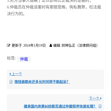
5.对方当事人隐瞒了足以影响公正裁决的证据的；
6.仲裁员在仲裁该案时有索赔受贿，徇私舞弊，枉法裁
决行为的。
更新于
2024年1月19日
编辑
圳坤弘正（法律顾问组）
标签:
仲裁
上一个
借钱逾期未还多长时间将不能起诉？
下一个
继承国内房屋纠纷能否通过仲裁程序快速处理？