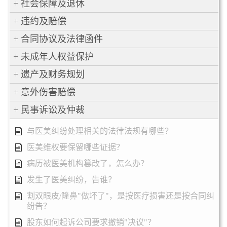
社会保障及退休
违约及赔偿
合同协议及法律函件
未成年人权益保护
遗产及财务规划
意外伤害赔偿
民事诉讼及仲裁
与医美纠纷处理相关的法律法规有哪些？
医美维权要保留哪些证据？
病历被医美机构篡改了，怎么办？
发生了医美纠纷，告谁？
割双眼皮/隆鼻"做坏了"，是按医疗损害还是按合同纠
纷告？
股东如何起诉公司要求撤销"决议"？