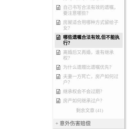
自己书写合法有效的遗嘱，
要注意哪些？
房屋适合用哪种方式留给子
女？
哪些遗嘱合法有效,但不能执
行？
离婚后又再婚，谁有继承
权？
为什么遗赠比遗嘱优先？
夫妻一方死亡，房产如何过
户？
继承权会不会过期？
房产如何继承过户？
剩余文章 (41)
意外伤害赔偿