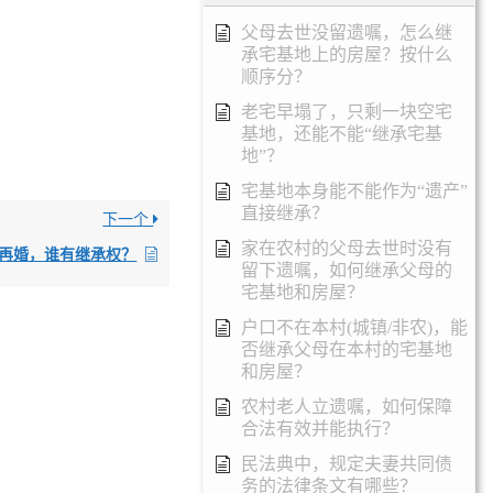
父母去世没留遗嘱，怎么继
承宅基地上的房屋？按什么
顺序分？
老宅早塌了，只剩一块空宅
基地，还能不能“继承宅基
地”？
宅基地本身能不能作为“遗产”
直接继承？
下一个
家在农村的父母去世时没有
再婚，谁有继承权？
留下遗嘱，如何继承父母的
宅基地和房屋？
户口不在本村(城镇/非农)，能
否继承父母在本村的宅基地
和房屋？
农村老人立遗嘱，如何保障
合法有效并能执行？
民法典中，规定夫妻共同债
务的法律条文有哪些？