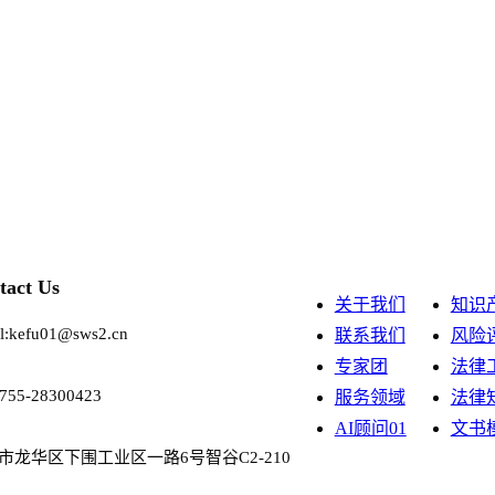
tact Us
关于我们
知识
l:kefu01@sws2.cn
联系我们
风险
专家团
法律
0755-28300423
服务领域
法律
AI顾问01
文书
市龙华区下围工业区一路6号智谷C2-210