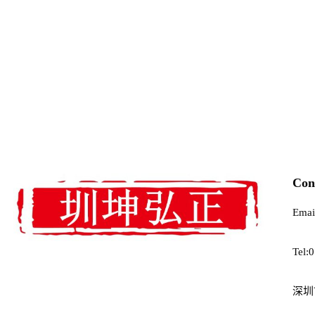
Con
Emai
Tel:
深圳