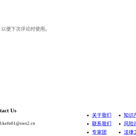
，以便下次评论时使用。
tact Us
关于我们
知识
l:kefu01@sws2.cn
联系我们
风险
专家团
法律