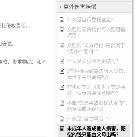
意外伤害赔偿
什么是自行委托鉴定？
轻其侵权责任。
交强险无责赔付可以赔哪些
项目？
人赔偿。
交强险“无责赔付”是否属于
“无条件赔付”？
什么是交强险无责赔付？
存款、贵重物品）和不
2车碰撞导致路边行人受伤，
无责车主也要赔吗？
非机动车之间发生了交通事
故，认责时要注意哪些？
不服“交通事故责任认定书”，
能复议或起诉吗？
什么是“自甘风险”？
未成年人造成他人损害，赔
偿的钱只能由父母出吗？