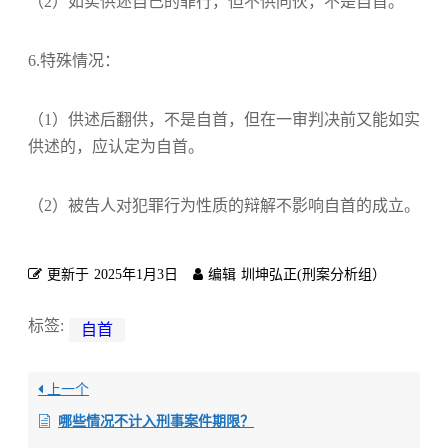
（2）如实供述自己的罪行，但不供同伙，不是自首。
6.特殊情况：
（1）供述后翻供，不是自首，但在一审判决前又能如实
供述的，应认定为自首。
（2）被告人对犯罪行为性质的辩解不影响自首的成立。
更新于
2025年1月3日
编辑
圳坤弘正(刑案分析组）
标签:
自首
上一个
哪些情况不计入刑事案件期限？