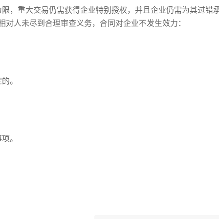
为限，重大交易仍需获得企业特别授权，并且企业仍需为其过错
相对人未尽到合理审查义务，合同对企业不发生效力：
。
定的。
事项。