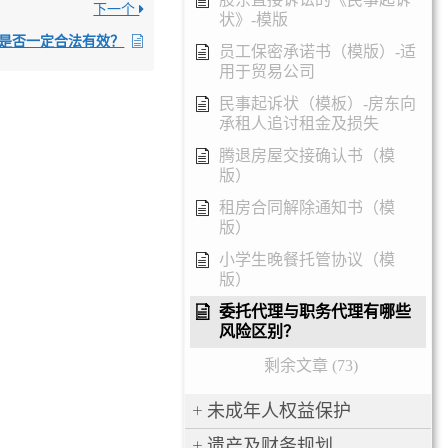
下一个
状》-模版
是否一定合法有效？
员工保密承诺书（模版）-适
用于贸易公司
民事起诉状（模板）-房东向
承租人追讨租金及损失
腾退房屋交接确认书（模
版）
租房合同解除通知书（模
版）
小学生晚餐托管协议（模
版）
委托代理与职务代理有哪些
风险区别？
剩余文章 (73)
未成年人权益保护
遗产及财务规划