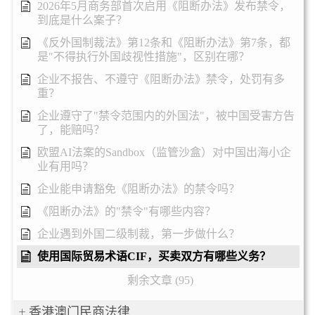
2026年5月商务部首次启用《阻断办法》发布禁令，
到底是什么案子？
《反外国制裁法》第12条和《阻断办法》第7条，都
是"不得执行外国歧视性措施"，区别在哪？
企业不报告、不遵守《阻断办法》禁令，处罚有多
重？
企业遵守了"禁令范围内的外国法"，被中国受害方告
了，能赔吗？
欧盟AI法案的Sandbox（监管沙盒）对中国出海小企
业有用吗？
企业能申请豁免《阻断办法》的禁令吗？
《阻断办法》的"禁令"有哪些内容？
企业遇到外国二级制裁，第一步做什么？
使用国际贸易术语CIF，买卖双方有哪些义务？
剩余文章 (95)
香港澳门民商法律