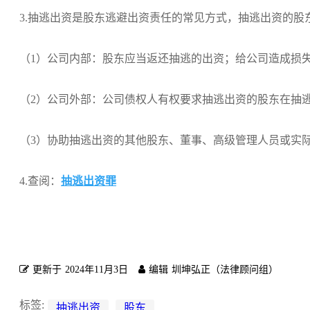
3.抽逃出资是股东逃避出资责任的常见方式，抽逃出资的
（1）公司内部：股东应当返还抽逃的出资；给公司造成损
（2）公司外部：公司债权人有权要求抽逃出资的股东在抽
（3）协助抽逃出资的其他股东、董事、高级管理人员或实
4.查阅：
抽逃出资罪
更新于
2024年11月3日
编辑
圳坤弘正（法律顾问组）
标签:
抽逃出资
股东