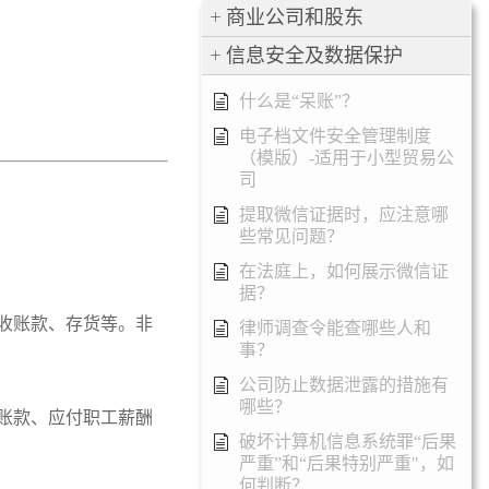
商业公司和股东
信息安全及数据保护
什么是“呆账”？
电子档文件安全管理制度
（模版）-适用于小型贸易公
司
提取微信证据时，应注意哪
些常见问题？
在法庭上，如何展示微信证
据？
收账款、存货等。非
律师调查令能查哪些人和
事？
公司防止数据泄露的措施有
哪些？
账款、应付职工薪酬
破坏计算机信息系统罪“后果
严重”和“后果特别严重"，如
何判断？