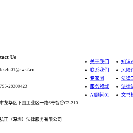
tact Us
关于我们
知识
l:kefu01@sws2.cn
联系我们
风险
专家团
法律
0755-28300423
服务领域
法律
AI顾问01
文书
市龙华区下围工业区一路6号智谷C2-210
弘正（深圳）法律服务有限公司