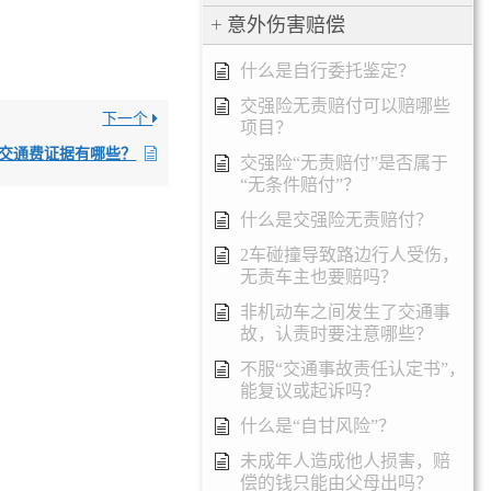
意外伤害赔偿
什么是自行委托鉴定？
交强险无责赔付可以赔哪些
下一个
项目？
交通费证据有哪些？
交强险“无责赔付”是否属于
“无条件赔付”？
什么是交强险无责赔付？
2车碰撞导致路边行人受伤，
无责车主也要赔吗？
非机动车之间发生了交通事
故，认责时要注意哪些？
不服“交通事故责任认定书”，
能复议或起诉吗？
什么是“自甘风险”？
未成年人造成他人损害，赔
偿的钱只能由父母出吗？