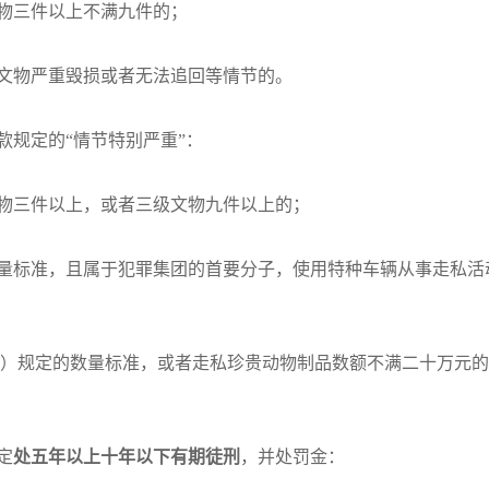
物三件以上不满九件的；
文物严重毁损或者无法追回等情节的。
规定的“情节特别严重”：
物三件以上，或者三级文物九件以上的；
量标准，且属于犯罪集团的首要分子，使用特种车辆从事走私活
一）规定的数量标准，或者走私珍贵动物制品数额不满二十万元
定
处五年以上十年以下有期徒刑
，并处罚金：