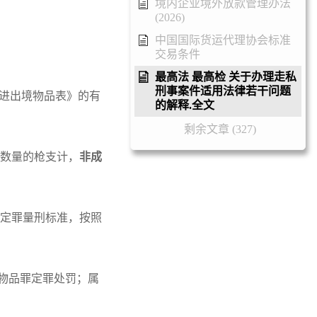
境内企业境外放款管理办法
(2026)
中国国际货运代理协会标准
交易条件
最高法 最高检 关于办理走私
刑事案件适用法律若干问题
止进出境物品表》的有
的解释.全文
剩余文章 (327)
应数量的枪支计，
非成
的定罪量刑标准，按照
物品罪定罪处罚；属