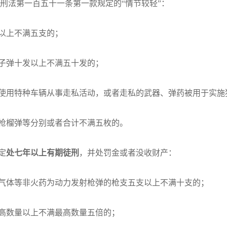
刑法第一百五十一条第一款规定的“情节较轻”：
以上不满五支的；
子弹十发以上不满五十发的；
使用特种车辆从事走私活动，或者走私的武器、弹药被用于实施
枪榴弹等分别或者合计不满五枚的。
定
处七年以上有期徒刑
，并处罚金或者没收财产：
气体等非火药为动力发射枪弹的枪支五支以上不满十支的；
高数量以上不满最高数量五倍的；