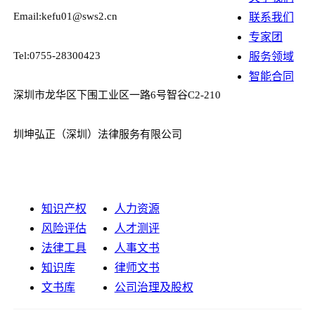
Email:kefu01@sws2.cn
联系我们
专家团
Tel:0755-28300423
服务领域
智能合同
深圳市龙华区下围工业区一路6号智谷C2-210
圳坤弘正（深圳）法律服务有限公司
知识产权
人力资源
风险评估
人才测评
法律工具
人事文书
知识库
律师文书
文书库
公司治理及股权