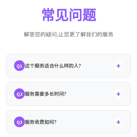
常见问题
解答您的疑问,让您更了解我们的服务
+
这个服务适合什么样的人?
Q1
本服务特别适合有个人财产保护需求的公
+
服务需要多长时间?
Q2
民,包括即将结婚的年轻人、有资产隔离需
求的人士、投资理财较多的人士。我们会根
据您的具体情况,提供个性化的财产保护建
一般咨询类服务在1-3个工作日内完成反
+
服务收费如何?
议。
Q3
馈。复杂项目根据具体情况确定服务周期,
财产梳理和风险评估通常需要3-5天,方案设