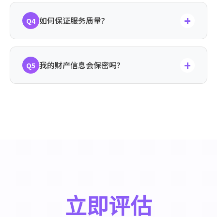
计需要5-10天,方案实施可能需要1-3个月。
我们会根据服务内容和复杂度制定合理的收
+
如何保证服务质量?
我们会提前与您沟通时间安排。
Q4
费标准。单项咨询服务按次计费,财产保护
项目根据财产规模和复杂程度定价,具体请
咨询我们的服务团队。相比事后补救,提前
我们的法律专家团队在服务过程中会与您保
+
我的财产信息会保密吗?
预防的成本仅为10%-20%。
Q5
持密切沟通,确保方案符合您的实际需求及
法律规范。
绝对保密。我们严格遵守保密义务,您的所
有财产信息都会严格保密,不会向任何第三
方披露。我们也会签署保密协议,确保您的
财产安全信息得到充分保护。
立即评估