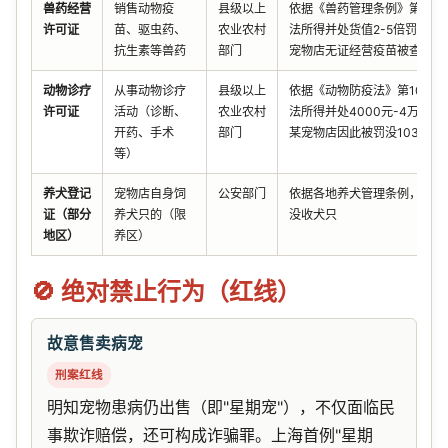
兽药经营
销售动物疫
县级以上
依据《兽药管理条例》第56
许可证
苗、驱虫药、
农业农村
法所得并处货值2-5倍罚款；
抗生素等兽药
部门
宠物店无证经营疫苗被查处
动物诊疗
从事动物诊疗
县级以上
依据《动物防疫法》第105条
许可证
活动（诊断、
农业农村
法所得并处4000元-4万元
开药、手术
部门
某宠物店因此被罚没10301元
等）
养犬登记
宠物店自身饲
公安部门
依据各地养犬管理条例，可能
证（部分
养犬只的（限
没收犬只
地区）
养区）
🚫 绝对禁止行为（红线）
故意售卖病宠
刑案红线
明知宠物患病仍出售（即"星期宠"），不仅面临民
事欺诈赔偿，还可构成诈骗罪。上海首例"星期