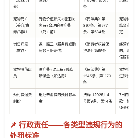
（美容/寄
查费）
1165条、第577
票据为准
养）
条
宠物死亡
宠物价值损失+退还服
《民法典》第
宠物价值以
（美容/寄
务费+合理的医疗费
897条、第577
结合市场行
养/销售）
（死亡前）
条、第584条
定
销售病宠
退一赔三（服务费或购
《消费者权益保
经营者存在
（欺诈）
宠款三倍赔偿）
护法》第55条
的，消费者
倍赔偿
宠物咬伤店
医疗费+误工费+残疾
《民法典》第
宠物店与宠
员
赔偿金（如适用）
1245条、第1179
过错比例分
条
预付费退费
退还未消费的预付款本
法释〔2025〕4
7日内可无
纠纷
金
号第9条、第14条
款；格式条
须全额退还
📌 行政责任——各类型违规行为的
处罚标准