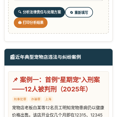
🔍 分析法律责任与处理方案
🔄 重新填写
🖨️ 打印分析结果
📰
近年典型宠物店违法与纠纷案例
📌 案例一：首例"星期宠"入刑案
——12人被判刑（2025年）
刑事犯罪
诈骗罪
上海
宠物店老板白某等12名员工明知宠物患病仍以健康
价格出售。该店开业仅几个月即在12315、12345