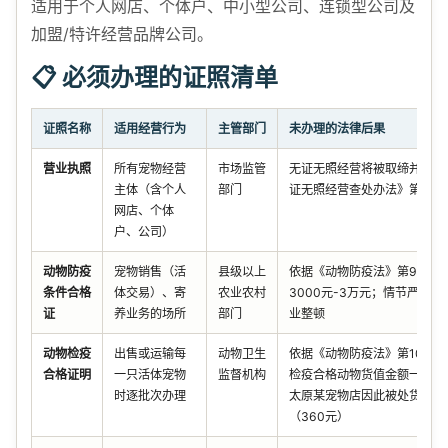
适用于个人网店、个体户、中小型公司、连锁型公司及
加盟/特许经营品牌公司。
📋 必须办理的证照清单
证照名称
适用经营行为
主管部门
未办理的法律后果
营业执照
所有宠物经营
市场监管
无证无照经营将被取缔并处罚
主体（含个人
部门
证无照经营查处办法》第13条
网店、个体
户、公司）
动物防疫
宠物销售（活
县级以上
依据《动物防疫法》第98条
条件合格
体交易）、寄
农业农村
3000元-3万元；情节严重
证
养业务的场所
部门
业整顿
动物检疫
出售或运输每
动物卫生
依据《动物防疫法》第100条
合格证明
一只活体宠物
监督机构
检疫合格动物货值金额一倍以
时逐批次办理
太原某宠物店因此被处货值0.
（360元）