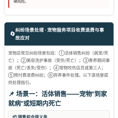
律风险。
纠纷场景处理 · 宠物服务项目收费退费与事
🔄
故应对
宠物店常见纠纷场景包括：①活体销售纠纷（病宠/死
亡）；②美容洗护事故（受伤/死亡）；③寄养期间事
故（死亡/丢失/受伤）；④宠物咬伤店员或第三人；
⑤预付费退费纠纷；⑥弃养事件处理。以下逐场景提
供处理指引。
📌 场景一：活体销售——宠物"到家
就病"或短期内死亡
📦 销售前合规义务