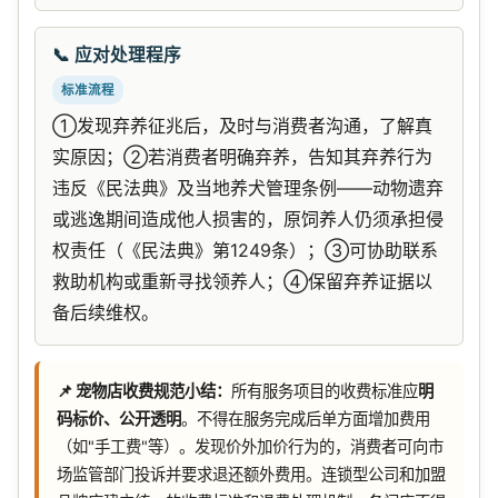
📞 应对处理程序
标准流程
①发现弃养征兆后，及时与消费者沟通，了解真
实原因；②若消费者明确弃养，告知其弃养行为
违反《民法典》及当地养犬管理条例——动物遗弃
或逃逸期间造成他人损害的，原饲养人仍须承担侵
权责任（《民法典》第1249条）；③可协助联系
救助机构或重新寻找领养人；④保留弃养证据以
备后续维权。
📌 宠物店收费规范小结：
所有服务项目的收费标准应
明
码标价、公开透明
。不得在服务完成后单方面增加费用
（如"手工费"等）。发现价外加价行为的，消费者可向市
场监管部门投诉并要求退还额外费用。连锁型公司和加盟