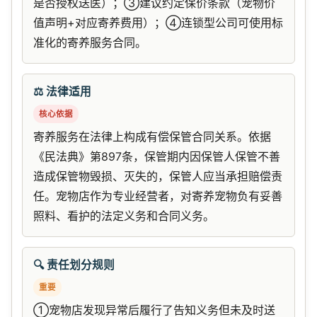
是否授权送医）；③建议约定保价条款（宠物价
值声明+对应寄养费用）；④连锁型公司可使用标
准化的寄养服务合同。
⚖️ 法律适用
核心依据
寄养服务在法律上构成有偿保管合同关系。依据
《民法典》第897条，保管期内因保管人保管不善
造成保管物毁损、灭失的，保管人应当承担赔偿责
任。宠物店作为专业经营者，对寄养宠物负有妥善
照料、看护的法定义务和合同义务。
🔍 责任划分规则
重要
①宠物店发现异常后履行了告知义务但未及时送