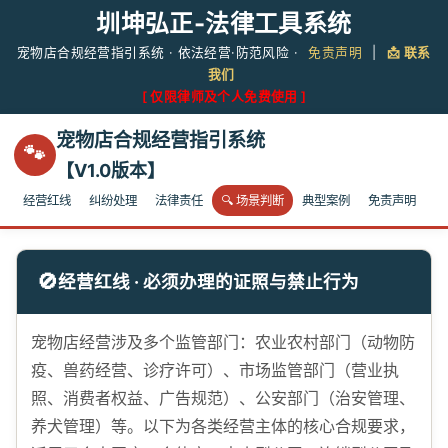
圳坤弘正-法律工具系统
宠物店合规经营指引系统 · 依法经营·防范风险 ·
免责声明
|
📩 联系
我们
[ 仅限律师及个人免费使用 ]
宠物店合规经营指引系统
🐾
【V1.0版本】
经营红线
纠纷处理
法律责任
🔍 场景判断
典型案例
免责声明
🚫
经营红线 · 必须办理的证照与禁止行为
宠物店经营涉及多个监管部门：农业农村部门（动物防
疫、兽药经营、诊疗许可）、市场监管部门（营业执
照、消费者权益、广告规范）、公安部门（治安管理、
养犬管理）等。以下为各类经营主体的核心合规要求，