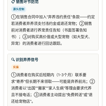
📋 销售环节防范
源头控制
①在销售合同中加入"弃养违约责任"条款——约定
若消费者弃养须支付违约金或退还宠物；②销售
前对消费者进行养宠责任告知（书面签署告知
书）；③对购买高价值或大型宠物（如大型犬、
异宠）的消费者进行回访跟踪。
🔍 识别弃养信号
实操
①消费者在购买后短期内（1-3个月）联系要
求"寄养"但长期不来领取——可能是弃养前兆；②
消费者以"出国""搬家""家人生病"等理由要求代养
且不接电话；③消费者主动提出"免费转送"或"退
还给宠物店"。