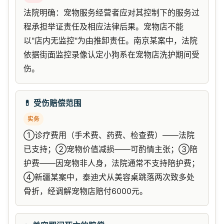
法院明确：宠物服务经营者应对其控制下的服务过
程承担举证责任及相应法律后果。宠物店不能
以"店内无监控"为由推卸责任。南京某案中，法院
依据街面监控录像认定小狗系在宠物店洗护期间受
伤。
💊 受伤赔偿范围
实务
①诊疗费用（手术费、药费、检查费）——法院
已支持；②宠物价值减损——可酌情主张；③陪
护费——因宠物非人身，法院通常不支持陪护费；
④新疆某案中，泰迪犬从美容桌跳落两次致多处
骨折，经调解宠物店赔付6000元。