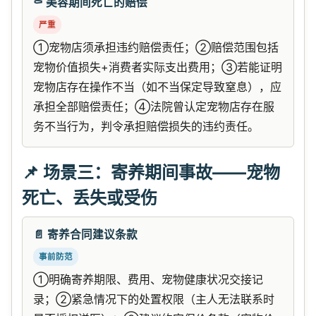
⚰️ 美容期间死亡的赔偿
严重
①宠物店须承担违约赔偿责任；②赔偿范围包括
宠物价值损失+消费者实际支出费用；③若能证明
宠物店存在操作不当（如不当保定导致窒息），应
承担全部赔偿责任；④法院曾认定宠物店存在服
务不当行为，判令承担赔偿损失的违约责任。
📌 场景三：寄养期间事故——宠物
死亡、丢失或受伤
📄 寄养合同建议条款
事前防范
①明确寄养期限、费用、宠物健康状况交接记
录；②紧急情况下的处置权限（主人无法联系时