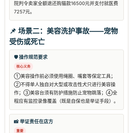
院判令卖家全额退还购猫款16500元并支付就医费
7257元。
📌 场景二：美容洗护事故——宠物
受伤或死亡
🛡️ 操作规范要求
核心义务
①美容操作前必须使用绳圈、嘴套等保定工具；
②不得单人独自对大型或攻击性犬只进行美容操
作；③美容台须有防护措施防止宠物跳落；④全
程应有监控录像覆盖（既是自保也是举证手段）。
📸 举证责任在店方
重要