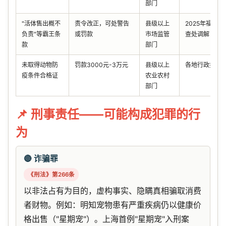
部门
"活体售出概不
责令改正，可处警告
县级以上
2025年福州
负责"等霸王条
或罚款
市场监管
查处调解
款
部门
未取得动物防
罚款3000元-3万元
县级以上
各地行政执法
疫条件合格证
农业农村
部门
📌 刑事责任——可能构成犯罪的行
为
🔴 诈骗罪
《刑法》第266条
以非法占有为目的，虚构事实、隐瞒真相骗取消费
者财物。例如：明知宠物患有严重疾病仍以健康价
格出售（"星期宠"）。上海首例"星期宠"入刑案