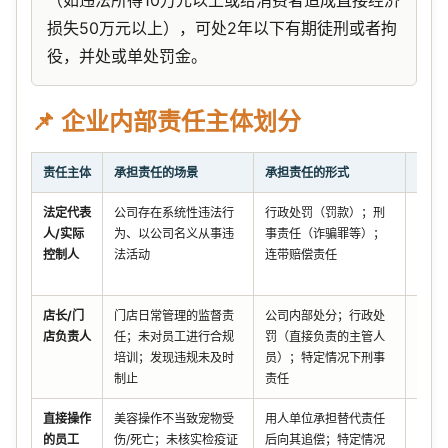
（如违法所得10万元以上或给消费者造成直接经济
损失50万元以上），可处2年以下有期徒刑或者拘
役，并处或单处罚金。
📌 企业内部责任主体划分
责任主体
承担责任的场景
承担责任的形式
法律
法定代表
公司存在系统性违法行
行政处罚（罚款）；刑
《公
人/实际
为、以公司名义从事违
事责任（诈骗罪等）；
20条
控制人
法活动
连带赔偿责任
条；
相关
店长/门
门店日常管理的监督责
公司内部处分；行政处
《行
店负责人
任；未对员工进行合规
罚（直接负责的主管人
法》
培训；发现违规未及时
员）；特定情况下刑事
《民
制止
责任
1191
直接操作
美容操作不当致宠物受
用人单位承担替代责任
《民
的员工
伤/死亡；未核实检疫证
后向其追偿；特定情况
119