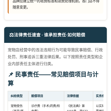
品牌应建立统一的收费标准和退费处理机制，各门店不得
随意变更。
⚖️
法律责任速查 · 谁承担责任·如何赔偿
宠物店经营中的违法违规行为可能导致民事赔偿、行政
处罚、刑事追诉三重法律后果。以下按照责任类型和企
业内部责任主体进行归类。
📌 民事责任——常见赔偿项目与计
算
纠纷类型
赔偿项目
法律依据
实务参考
宠物受伤
诊疗费（手术/药费/检
《民法典》第
以实际支出