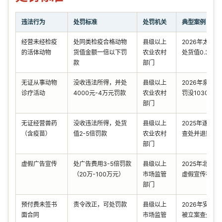
违法行为
处罚标准
处罚机关
典型案例
经营未经检疫
处同类检疫合格动物
县级以上
2026年太原
的活体动物
货值金额一倍以下罚
农业农村
处货值0.3倍罚
款
部门
无证从事动物
没收违法所得，并处
县级以上
2026年泉州
诊疗活动
4000元-4万元罚款
农业农村
罚没10301元
部门
无证经营兽药
没收违法所得，处货
县级以上
2025年遂溪
（含疫苗）
值2-5倍罚款
农业农村
查处并退赔
部门
虚假广告宣传
处广告费用3-5倍罚款
县级以上
2025年北海
（20万-100万元）
市场监管
虚假宣传被处
部门
预付费未签书
责令改正，可处罚款
县级以上
2026年安徽
面合同
市场监管
被立案查处