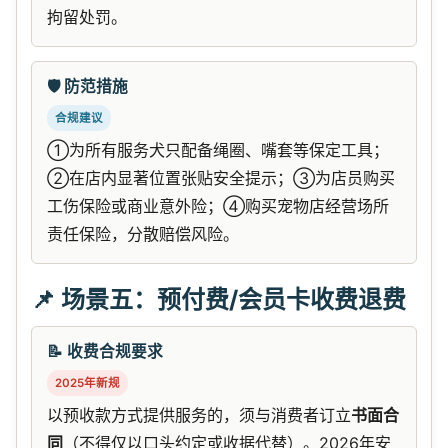
拘留处罚。
🛡️ 防范措施
合规建议
①为所有服务犬只配备绳圈、嘴套等保定工具；
②在店内显著位置张贴安全提示；③为店员购买
工伤保险或商业意外险；④购买宠物店经营场所
责任保险，分散赔偿风险。
📌 场景五：预付费/会员卡收费退费
📝 收费合规要求
2025年新规
以预收款方式提供服务的，须与消费者订立
书面合
同
（不得仅以口头约定或收据代替）。2026年安