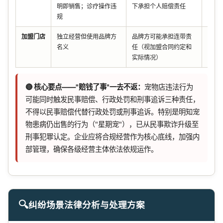
明即销售；诊疗操作违
下承担个人赔偿责任
单位
规
加盟门店
独立经营但使用品牌方
品牌方可能承担连带责
《商
名义
任（视加盟合同约定和
营管
实际情况）
🔴 核心要点——"赔钱了事"一去不返：
宠物店违法行为
可能同时触发民事赔偿、行政处罚和刑事追诉三种责任，
不得以民事赔偿代替行政处罚或刑事追诉。特别是明知宠
物患病仍出售的行为（"星期宠"），已从民事欺诈升级至
刑事犯罪认定。企业应将合规经营作为核心底线，加强内
部管理，确保各级经营主体依法依规运作。
🔍
纠纷场景法律分析与处理方案