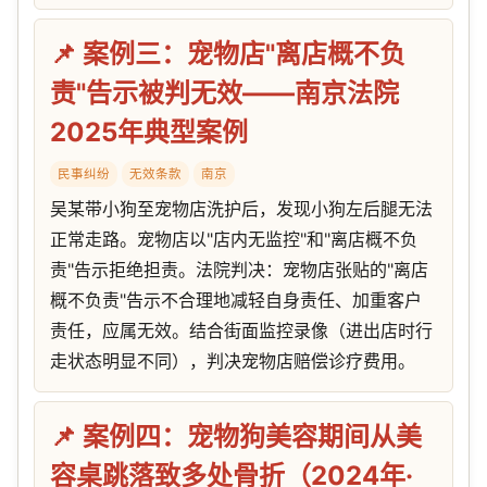
📌 案例三：宠物店"离店概不负
责"告示被判无效——南京法院
2025年典型案例
民事纠纷
无效条款
南京
吴某带小狗至宠物店洗护后，发现小狗左后腿无法
正常走路。宠物店以"店内无监控"和"离店概不负
责"告示拒绝担责。法院判决：宠物店张贴的"离店
概不负责"告示不合理地减轻自身责任、加重客户
责任，应属无效。结合街面监控录像（进出店时行
走状态明显不同），判决宠物店赔偿诊疗费用。
📌 案例四：宠物狗美容期间从美
容桌跳落致多处骨折（2024年·