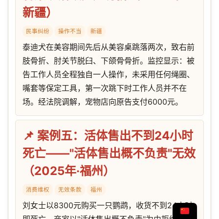
新疆）
民事纠纷
操作不当
新疆
泰迪犬在美容期间先后从美容桌跳落两次，致右前
肢骨折、肘关节脱臼、下颌骨骨折。监控显示：被
告工作人员全程独自一人操作，未采用任何绳圈、
嘴套等保定工具，第一次跳下时工作人员并不在
场。经法院调解，宠物店向原告支付6000元。
📌 案例五：活体售出不到24小时
死亡——"活体售出概不负责"无效
（2025年·福州）
消费维权
无效条款
福州
刘女士以8300元购买一只鹦鹉，收货不到24小时