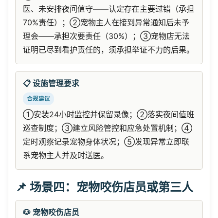
医、未安排夜间值守——认定存在主要过错（承担
70%责任）；②宠物主人在接到异常通知后未予
理会——承担次要责任（30%）；③宠物店无法
证明已尽到看护责任的，须承担举证不力的后果。
📋 设施管理要求
合规建议
①安装24小时监控并保留录像；②落实夜间值班
巡查制度；③建立风险管控和应急处置机制；④
定时观察记录宠物身体状况；⑤发现异常立即联
系宠物主人并及时送医。
📌 场景四：宠物咬伤店员或第三人
🐶 宠物咬伤店员