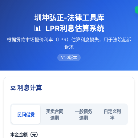
圳坤弘正-法律工具库
📊
LPR利息估算系统
根据贷款市场报价利率（LPR）估算利息损失，用于法院起诉
诉求
V1.0版本
⚖️ 利息计算
买卖合同
一般债务
自定义利
民间借贷
逾期
逾期
率
本金金额（元）