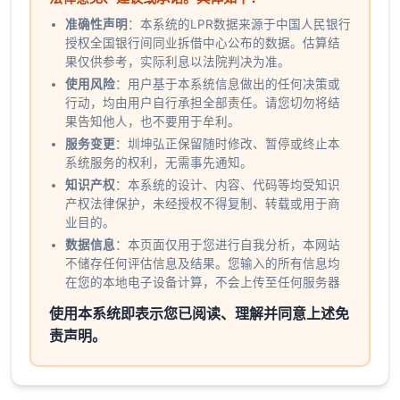
2025-04-21
3.10%
3.60%
准确性声明
：本系统的LPR数据来源于中国人民银行
授权全国银行间同业拆借中心公布的数据。估算结
2025-03-20
3.10%
3.60%
果仅供参考，实际利息以法院判决为准。
使用风险
：用户基于本系统信息做出的任何决策或
2025-02-20
3.10%
3.60%
行动，均由用户自行承担全部责任。请您切勿将结
果告知他人，也不要用于牟利。
2025-01-20
3.10%
3.60%
服务变更
：圳坤弘正保留随时修改、暂停或终止本
系统服务的权利，无需事先通知。
2024-12-20
3.10%
3.60%
知识产权
：本系统的设计、内容、代码等均受知识
产权法律保护，未经授权不得复制、转载或用于商
2024-11-20
3.10%
3.60%
业目的。
数据信息
：本页面仅用于您进行自我分析，本网站
2024-10-21
3.10%
3.60%
不储存任何评估信息及结果。您输入的所有信息均
在您的本地电子设备计算，不会上传至任何服务器
2024-09-20
3.35%
3.85%
使用本系统即表示您已阅读、理解并同意上述免
责声明。
2024-08-20
3.35%
3.85%
2024-07-22
3.35%
3.85%