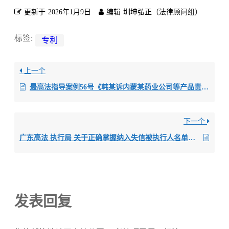
更新于
2026年1月9日
编辑
圳坤弘正（法律顾问组）
标签:
专利
上一个
最高法指导案例56号《韩某诉内蒙某药业公司等产品责任纠纷管辖权异议案》（2015）.全文
下一个
广东高法 执行局 关于正确掌握纳入失信被执行人名单和限制消费范围及条件的指引(2020).全文
发表回复