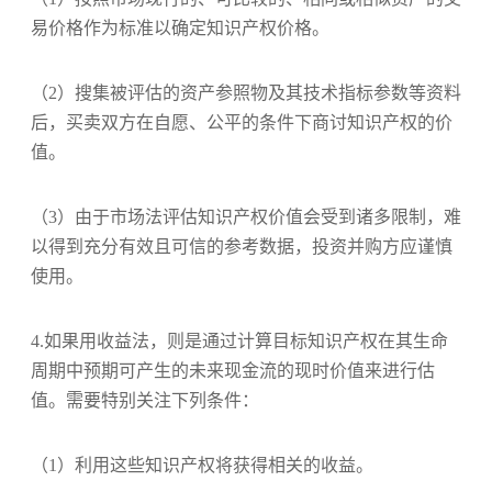
易价格
作为标准以确定知识产权价格。
（2）
搜集
被评估的资产参照物及其技术指标参数等
资料
后
，
买卖双方在自愿、公平的条件下商讨知识产权的价
值。
（3）由于市场法
评估知识产权价值会
受到诸多限制
，
难
以得到充分有效且可信的参考数据，投资并购方应谨慎
使用
。
4.如果用收益法，则是通过计算目标知识产权在其生命
周期中预期可产生的未来现金流的现时价值来进行估
值。
需要特别关注
下列条件
：
（1）利用这些
知识产权将获得
相关的收益。