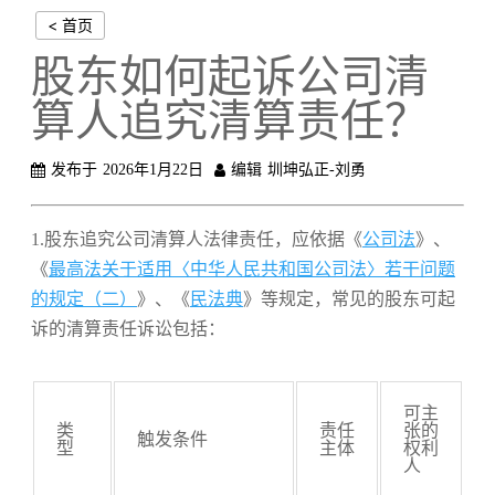
< 首页
股东如何起诉公司清
算人追究清算责任？
发布于
2026年1月22日
编辑
圳坤弘正-刘勇
1.股东追究公司清算人法律责任，应依据《
公司法
》、
《
最高法关于适用〈中华人民共和国公司法〉若干问题
的规定（二）
》、《
民法典
》等规定，常见的股东可起
诉的清算责任诉讼包括：
可主
类
责任
张的
触发条件
型
主体
权利
人