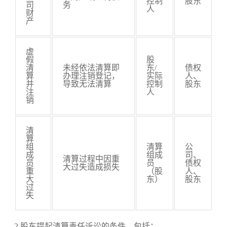
控制
股东
司
务
人
财
产
虚
假
股
清
未经依法清算即
东/
债权
算
办理注销登记，
实际
人、
并
导致无法清算
控制
股东
注
人
销
清
算
组
清算
公
成
组成
司、
清算过程中因重
员
员
债权
大过失造成损失
重
（股
人、
大
东）
股东
过
失
2.股东提起清算责任诉讼的条件，包括：