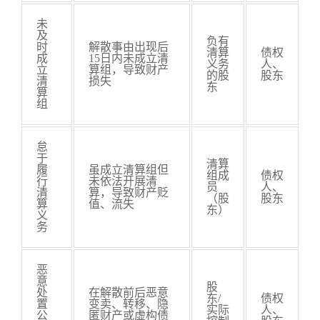
未
及
负有
时
解散事由出现后
清算
债权
成
15日内未成立清
义务
人、
立
算组，导致财产
的股
股东
清
损失
东
算
组
怠
于
清算
履
虽成立清算组但
组成
债权
行
未依法开展清
员
人、
清
算，导致财产贬
（股
股东
算
值、流失
东）
义
务
恶
意
股
处
在解散前后恶意
东/
债权
置
变卖、转移、隐
实际
人、
公
匿财产或虚构债