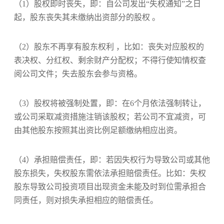
（1）
股权即时丧失，即：
自公司发出“失权通知”之日
起，股东丧失其未缴纳出资部分的股权
。
（2）股东不再享有股东权利
，比如：
丧失对应股权的
表决权、分红权、剩余财产分配权；
不得行使知情权查
阅公司文件；
失去股东会参与资格。
（3）
股权将被强制处置，即：
在
6
个月依法强制
转让，
或公司采取减资措施注销该股权；
若公司不宜减资，可
由其他股东按照其出资比例足额缴纳相应出资。
（4）承担
赔偿责任，即：若因失权行为导致公司或其他
股东损失，失权股东需依法承担赔偿责任。比如：失权
股东导致公司投资项目出现资金未能及时到位需承担合
同责任，则对损失承担相应的赔偿责任
。