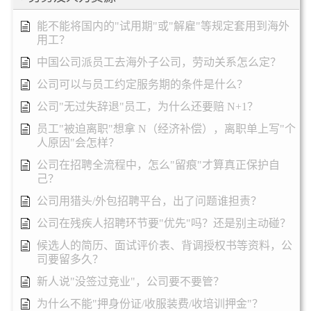
能不能将国内的"试用期"或"解雇"等规定套用到海外
用工？
中国公司派员工去海外子公司，劳动关系怎么定？
公司可以与员工约定服务期的条件是什么？
公司"无过失辞退"员工，为什么还要赔 N+1？
员工"被迫离职"想拿 N（经济补偿），离职单上写"个
人原因"会怎样？
公司在招聘全流程中，怎么"留痕"才算真正保护自
己？
公司用猎头/外包招聘平台，出了问题谁担责？
公司在残疾人招聘环节要"优先"吗？还是别主动碰？
候选人的简历、面试评价表、背调授权书等资料，公
司要留多久？
新人说"没签过竞业"，公司要不要管？
为什么不能"押身份证/收服装费/收培训押金"？