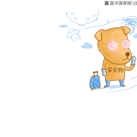
漏
鍦冲潳寮樻(娣