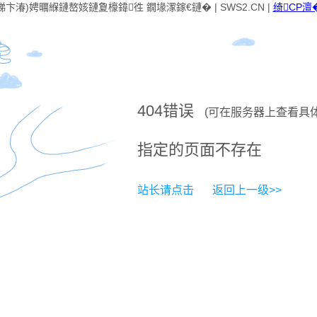
卞湷)娉曞緥鏈嶅姟鏈夐檺鍏徃 鐗堟潈鎵€鏈� | SWS2.CN |
绮CP澶�
404
错误
(可在服务器上查看具
指定的页面不存在
站长请点击
返回上一级>>