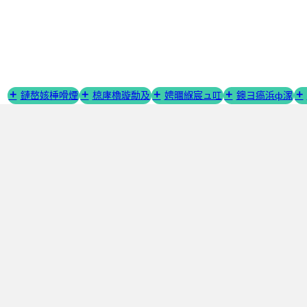
璺
宠
嚦
鍐
呭

鏈嶅姟棰嗗煙
椋庨櫓璇勪及
娉曞緥宸ュ叿
鐭ヨ瘑浜ф潈