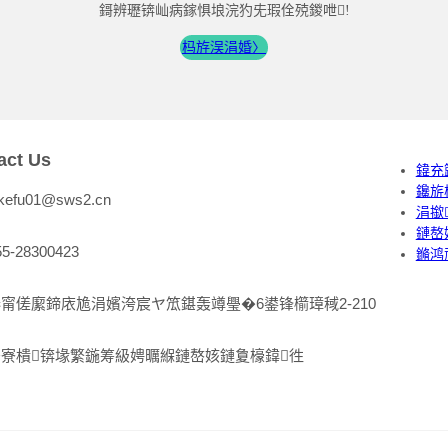
鎶辨瓑锛屾病鎵惧埌浣犳兂瑕佺殑鍐呭!
杩斿洖涓婚〉
act Us
鍏充
鑱旂
:kefu01@sws2.cn
涓撳
鏈嶅
55-28300423
鏅鸿
甯傞緳鍗庡尯涓嬪洿宸ヤ笟鍖轰竴璺�6鍙锋櫤璋稢2-210
寮樻锛堟繁鍦筹級娉曞緥鏈嶅姟鏈夐檺鍏徃