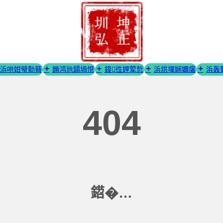
浜哄姏璧勬簮
鏅鸿兘鍚堝悓
鍏徃娌荤悊
浜烘墠娴嬭瘎
浜轰
404
鍣�…