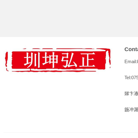
Cont
Email
Tel:07
娣卞湷
鍦冲潳