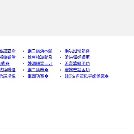
簬鎴戜滑
鐭ヨ瘑浜ф潈
浜哄姏璧勬簮
郴鎴戜滑
椋庨櫓璇勪及
浜烘墠娴嬭瘎
鍥�
娉曞緥宸ュ叿
浜轰簨鏂囦功
姟棰嗗煙
鐭ヨ瘑搴�
寰嬪笀鏂囦功
兘鍚堝悓
鏂囦功搴�
鍏徃娌荤悊鍙婅偂鏉�