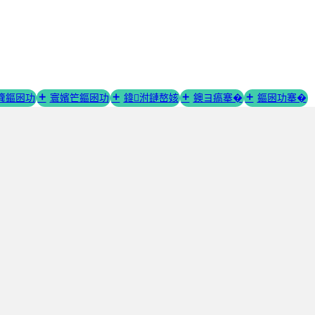
簨鏂囦功
寰嬪笀鏂囦功
鍏泭鏈嶅姟
鐭ヨ瘑搴�
鏂囦功搴�