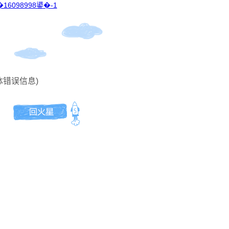
16098998鍙�-1
体错误信息)