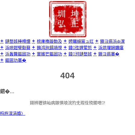
璺
宠
嚦
鍐
呭

鏈嶅姟棰嗗煙
椋庨櫓璇勪及
娉曞緥宸ュ叿
鐭ヨ瘑浜ф潈
浜哄姏璧勬簮
鏅鸿兘鍚堝悓
鍏徃娌荤悊
浜烘墠娴嬭瘎
浜轰簨鏂囦功
寰嬪笀鏂囦功
鍏泭鏈嶅姟
鐭ヨ瘑搴�
鏂囦功搴�
404
鍣�…
鎶辨瓑锛屾病鎵惧埌浣犳兂瑕佺殑鍐呭!
杩斿洖涓婚〉