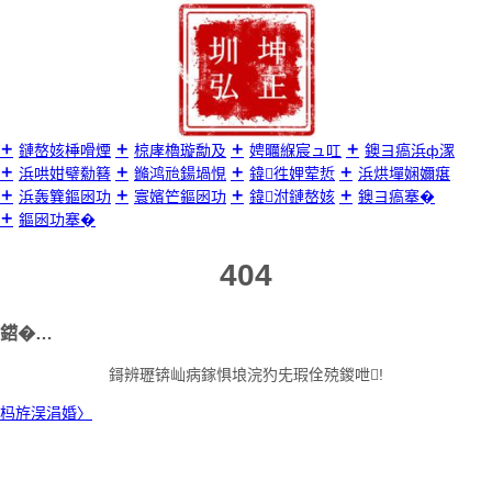
璺
宠
嚦
鍐
呭

鏈嶅姟棰嗗煙
椋庨櫓璇勪及
娉曞緥宸ュ叿
鐭ヨ瘑浜ф潈
浜哄姏璧勬簮
鏅鸿兘鍚堝悓
鍏徃娌荤悊
浜烘墠娴嬭瘎
浜轰簨鏂囦功
寰嬪笀鏂囦功
鍏泭鏈嶅姟
鐭ヨ瘑搴�
鏂囦功搴�
404
鍣�…
鎶辨瓑锛屾病鎵惧埌浣犳兂瑕佺殑鍐呭!
杩斿洖涓婚〉