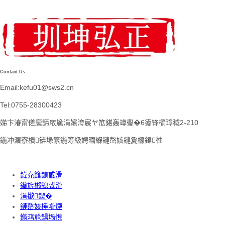
Contact Us
Email:kefu01@sws2.cn
Tel:0755-28300423
娣卞湷甯傞緳鍗庡尯涓嬪洿宸ヤ笟鍖轰竴璺�6鍙锋櫤璋稢2-210
鍦冲潳寮樻锛堟繁鍦筹級娉曞緥鏈嶅姟鏈夐檺鍏徃
鍏充簬鎴戜滑
鑱旂郴鎴戜滑
涓撳鍥�
鏈嶅姟棰嗗煙
鏅鸿兘鍚堝悓