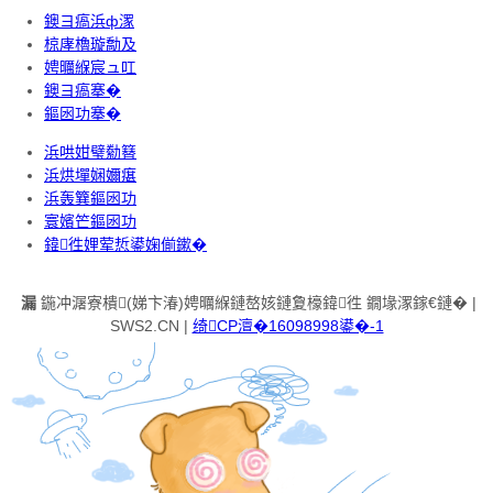
鐭ヨ瘑浜ф潈
椋庨櫓璇勪及
娉曞緥宸ュ叿
鐭ヨ瘑搴�
鏂囦功搴�
浜哄姏璧勬簮
浜烘墠娴嬭瘎
浜轰簨鏂囦功
寰嬪笀鏂囦功
鍏徃娌荤悊鍙婅偂鏉�
漏
鍦冲潳寮樻(娣卞湷)娉曞緥鏈嶅姟鏈夐檺鍏徃 鐗堟潈鎵€鏈� |
SWS2.CN |
绮CP澶�16098998鍙�-1