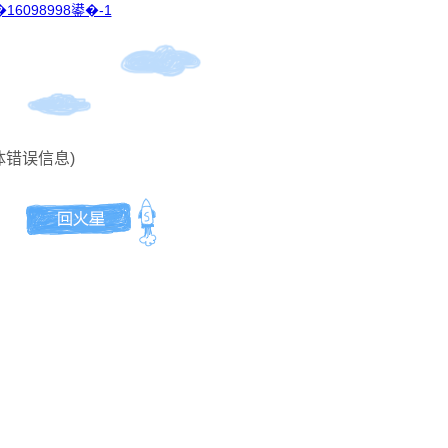
16098998鍙�-1
体错误信息)