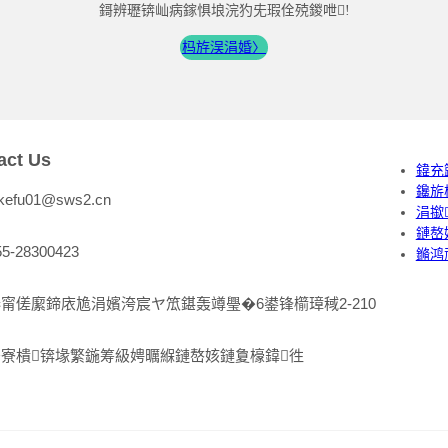
鎶辨瓑锛屾病鎵惧埌浣犳兂瑕佺殑鍐呭!
杩斿洖涓婚〉
act Us
鍏充
鑱旂
:kefu01@sws2.cn
涓撳
鏈嶅
55-28300423
鏅鸿
甯傞緳鍗庡尯涓嬪洿宸ヤ笟鍖轰竴璺�6鍙锋櫤璋稢2-210
寮樻锛堟繁鍦筹級娉曞緥鏈嶅姟鏈夐檺鍏徃