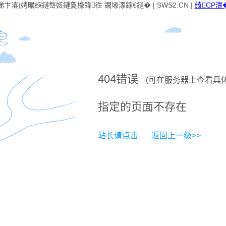
卞湷)娉曞緥鏈嶅姟鏈夐檺鍏徃 鐗堟潈鎵€鏈� | SWS2.CN |
绮CP澶�
404
错误
(可在服务器上查看具
指定的页面不存在
站长请点击
返回上一级>>