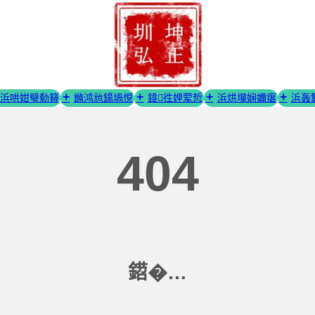
浜哄姏璧勬簮
鏅鸿兘鍚堝悓
鍏徃娌荤悊
浜烘墠娴嬭瘎
浜轰
404
鍣�…