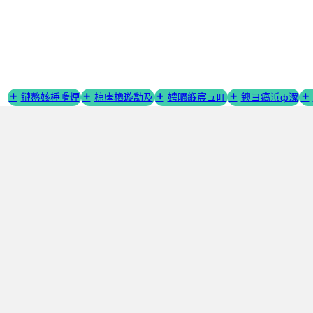
璺
宠
嚦
鍐
呭

鏈嶅姟棰嗗煙
椋庨櫓璇勪及
娉曞緥宸ュ叿
鐭ヨ瘑浜ф潈