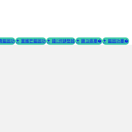
簨鏂囦功
寰嬪笀鏂囦功
鍏泭鏈嶅姟
鐭ヨ瘑搴�
鏂囦功搴�