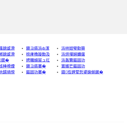
簬鎴戜滑
鐭ヨ瘑浜ф潈
浜哄姏璧勬簮
郴鎴戜滑
椋庨櫓璇勪及
浜烘墠娴嬭瘎
鍥�
娉曞緥宸ュ叿
浜轰簨鏂囦功
姟棰嗗煙
鐭ヨ瘑搴�
寰嬪笀鏂囦功
兘鍚堝悓
鏂囦功搴�
鍏徃娌荤悊鍙婅偂鏉�