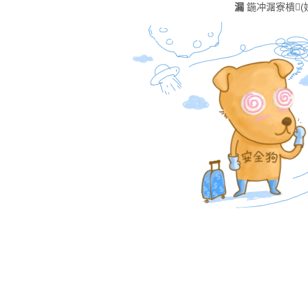
漏
鍦冲潳寮樻(娣