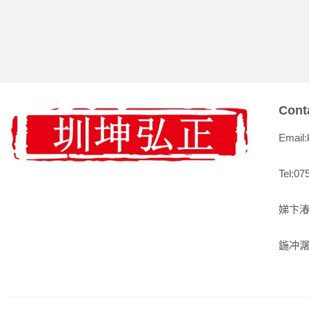
Cont
Email
Tel:07
娣卞湷
鍦冲潳