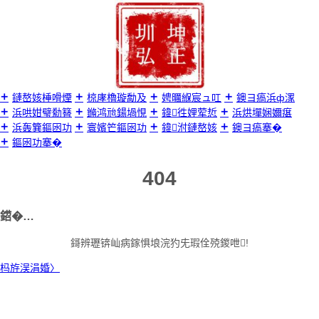
璺
宠
嚦
鍐
呭

鏈嶅姟棰嗗煙
椋庨櫓璇勪及
娉曞緥宸ュ叿
鐭ヨ瘑浜ф潈
浜哄姏璧勬簮
鏅鸿兘鍚堝悓
鍏徃娌荤悊
浜烘墠娴嬭瘎
浜轰簨鏂囦功
寰嬪笀鏂囦功
鍏泭鏈嶅姟
鐭ヨ瘑搴�
鏂囦功搴�
404
鍣�…
鎶辨瓑锛屾病鎵惧埌浣犳兂瑕佺殑鍐呭!
杩斿洖涓婚〉