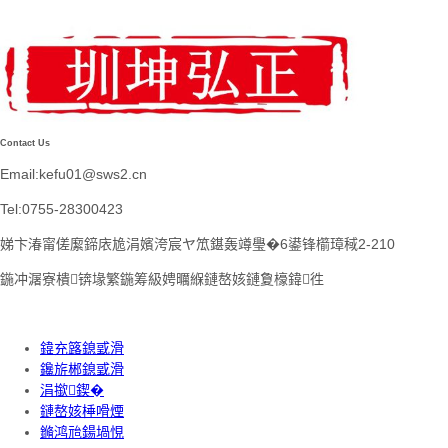
Contact Us
Email:kefu01@sws2.cn
Tel:0755-28300423
娣卞湷甯傞緳鍗庡尯涓嬪洿宸ヤ笟鍖轰竴璺�6鍙锋櫤璋稢2-210
鍦冲潳寮樻锛堟繁鍦筹級娉曞緥鏈嶅姟鏈夐檺鍏徃
鍏充簬鎴戜滑
鑱旂郴鎴戜滑
涓撳鍥�
鏈嶅姟棰嗗煙
鏅鸿兘鍚堝悓