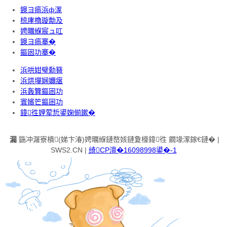
鐭ヨ瘑浜ф潈
椋庨櫓璇勪及
娉曞緥宸ュ叿
鐭ヨ瘑搴�
鏂囦功搴�
浜哄姏璧勬簮
浜烘墠娴嬭瘎
浜轰簨鏂囦功
寰嬪笀鏂囦功
鍏徃娌荤悊鍙婅偂鏉�
漏
鍦冲潳寮樻(娣卞湷)娉曞緥鏈嶅姟鏈夐檺鍏徃 鐗堟潈鎵€鏈� |
SWS2.CN |
绮CP澶�16098998鍙�-1