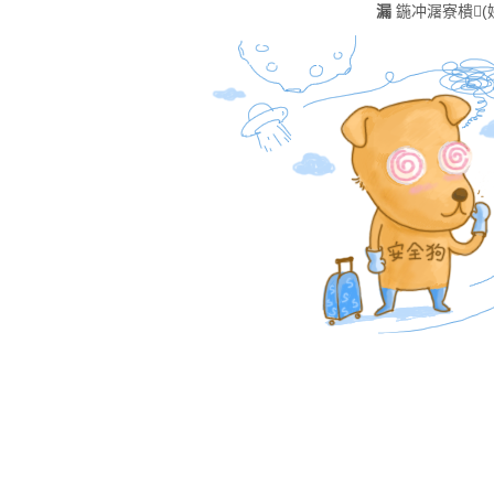
漏
鍦冲潳寮樻(娣