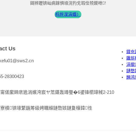
鎶辨瓑锛屾病鎵惧埌浣犳兂瑕佺殑鍐呭!
杩斿洖涓婚〉
act Us
鍏充
鑱旂
:kefu01@sws2.cn
涓撳
鏈嶅
55-28300423
鏅鸿
甯傞緳鍗庡尯涓嬪洿宸ヤ笟鍖轰竴璺�6鍙锋櫤璋稢2-210
寮樻锛堟繁鍦筹級娉曞緥鏈嶅姟鏈夐檺鍏徃