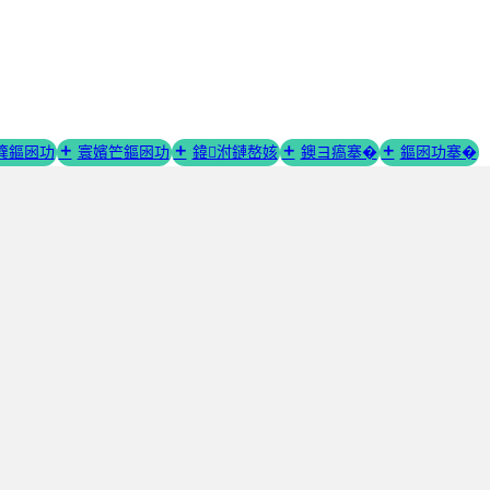
簨鏂囦功
寰嬪笀鏂囦功
鍏泭鏈嶅姟
鐭ヨ瘑搴�
鏂囦功搴�