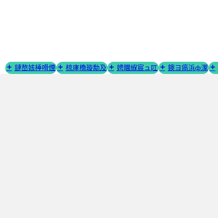
璺
宠
嚦
鍐
呭

鏈嶅姟棰嗗煙
椋庨櫓璇勪及
娉曞緥宸ュ叿
鐭ヨ瘑浜ф潈