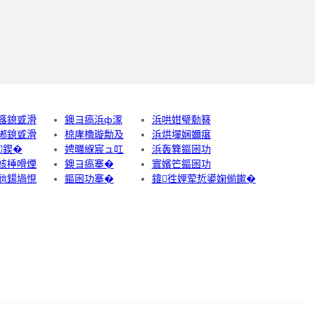
簬鎴戜滑
鐭ヨ瘑浜ф潈
浜哄姏璧勬簮
郴鎴戜滑
椋庨櫓璇勪及
浜烘墠娴嬭瘎
鍥�
娉曞緥宸ュ叿
浜轰簨鏂囦功
姟棰嗗煙
鐭ヨ瘑搴�
寰嬪笀鏂囦功
兘鍚堝悓
鏂囦功搴�
鍏徃娌荤悊鍙婅偂鏉�