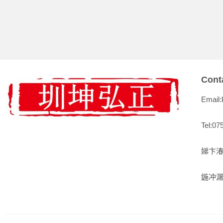
Cont
Email
Tel:07
娣卞湷
鍦冲潳