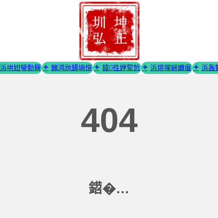
浜哄姏璧勬簮
鏅鸿兘鍚堝悓
鍏徃娌荤悊
浜烘墠娴嬭瘎
浜轰
404
鍣�…