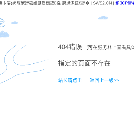
卞湷)娉曞緥鏈嶅姟鏈夐檺鍏徃 鐗堟潈鎵€鏈� | SWS2.CN |
绮CP澶�
404
错误
(可在服务器上查看具
指定的页面不存在
站长请点击
返回上一级>>