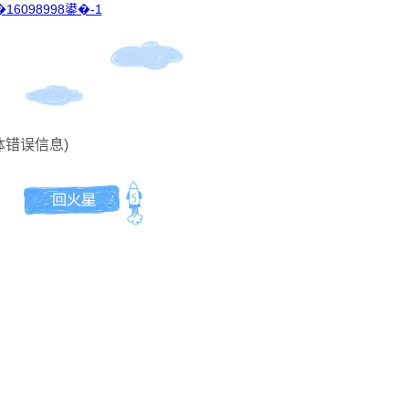
16098998鍙�-1
体错误信息)