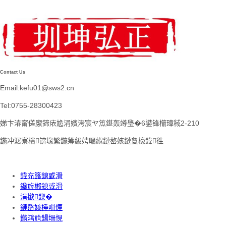
Contact Us
Email:kefu01@sws2.cn
Tel:0755-28300423
娣卞湷甯傞緳鍗庡尯涓嬪洿宸ヤ笟鍖轰竴璺�6鍙锋櫤璋稢2-210
鍦冲潳寮樻锛堟繁鍦筹級娉曞緥鏈嶅姟鏈夐檺鍏徃
鍏充簬鎴戜滑
鑱旂郴鎴戜滑
涓撳鍥�
鏈嶅姟棰嗗煙
鏅鸿兘鍚堝悓