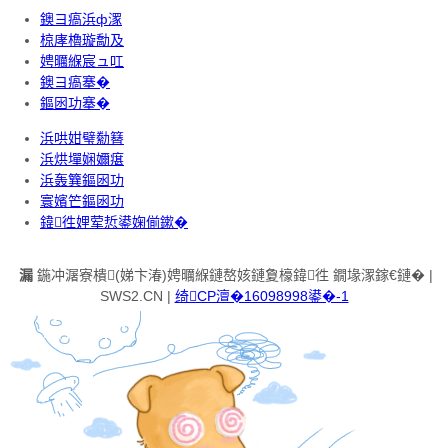
鐭ヨ瘑浜ф潈
椋庨櫓璇勪及
娉曞緥宸ュ叿
鐭ヨ瘑搴�
鏂囦功搴�
浜哄姏璧勬簮
浜烘墠娴嬭瘎
浜轰簨鏂囦功
寰嬪笀鏂囦功
鍏徃娌荤悊鍙婅偂鏉�
漏
鍦冲潳寮樻(娣卞湷)娉曞緥鏈嶅姟鏈夐檺鍏徃 鐗堟潈鎵€鏈� |
SWS2.CN |
绮CP澶�16098998鍙�-1