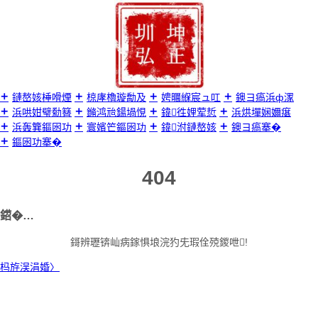
璺
宠
嚦
鍐
呭

鏈嶅姟棰嗗煙
椋庨櫓璇勪及
娉曞緥宸ュ叿
鐭ヨ瘑浜ф潈
浜哄姏璧勬簮
鏅鸿兘鍚堝悓
鍏徃娌荤悊
浜烘墠娴嬭瘎
浜轰簨鏂囦功
寰嬪笀鏂囦功
鍏泭鏈嶅姟
鐭ヨ瘑搴�
鏂囦功搴�
404
鍣�…
鎶辨瓑锛屾病鎵惧埌浣犳兂瑕佺殑鍐呭!
杩斿洖涓婚〉