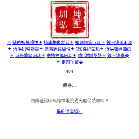
璺
宠
嚦
鍐
呭

鏈嶅姟棰嗗煙
椋庨櫓璇勪及
娉曞緥宸ュ叿
鐭ヨ瘑浜ф潈
浜哄姏璧勬簮
鏅鸿兘鍚堝悓
鍏徃娌荤悊
浜烘墠娴嬭瘎
浜轰簨鏂囦功
寰嬪笀鏂囦功
鍏泭鏈嶅姟
鐭ヨ瘑搴�
鏂囦功搴�
404
鍣�…
鎶辨瓑锛屾病鎵惧埌浣犳兂瑕佺殑鍐呭!
杩斿洖涓婚〉