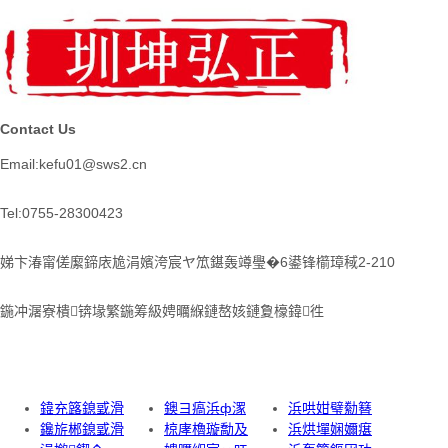
Contact Us
Email:kefu01@sws2.cn
Tel:0755-28300423
娣卞湷甯傞緳鍗庡尯涓嬪洿宸ヤ笟鍖轰竴璺�6鍙锋櫤璋稢2-210
鍦冲潳寮樻锛堟繁鍦筹級娉曞緥鏈嶅姟鏈夐檺鍏徃
鍏充簬鎴戜滑
鐭ヨ瘑浜ф潈
浜哄姏璧勬簮
鑱旂郴鎴戜滑
椋庨櫓璇勪及
浜烘墠娴嬭瘎