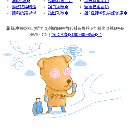
涓撳鍥�
娉曞緥宸ュ叿
浜轰簨鏂囦功
鏈嶅姟棰嗗煙
鐭ヨ瘑搴�
寰嬪笀鏂囦功
鏅鸿兘鍚堝悓
鏂囦功搴�
鍏徃娌荤悊鍙婅偂鏉�
漏
鍦冲潳寮樻(娣卞湷)娉曞緥鏈嶅姟鏈夐檺鍏徃 鐗堟潈鎵€鏈� |
SWS2.CN |
绮CP澶�16098998鍙�-1