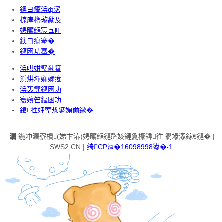
鐭ヨ瘑浜ф潈
椋庨櫓璇勪及
娉曞緥宸ュ叿
鐭ヨ瘑搴�
鏂囦功搴�
浜哄姏璧勬簮
浜烘墠娴嬭瘎
浜轰簨鏂囦功
寰嬪笀鏂囦功
鍏徃娌荤悊鍙婅偂鏉�
漏
鍦冲潳寮樻(娣卞湷)娉曞緥鏈嶅姟鏈夐檺鍏徃 鐗堟潈鎵€鏈� |
SWS2.CN |
绮CP澶�16098998鍙�-1