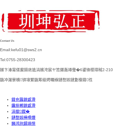
Contact Us
Email:kefu01@sws2.cn
Tel:0755-28300423
娣卞湷甯傞緳鍗庡尯涓嬪洿宸ヤ笟鍖轰竴璺�6鍙锋櫤璋稢2-210
鍦冲潳寮樻锛堟繁鍦筹級娉曞緥鏈嶅姟鏈夐檺鍏徃
鍏充簬鎴戜滑
鑱旂郴鎴戜滑
涓撳鍥�
鏈嶅姟棰嗗煙
鏅鸿兘鍚堝悓