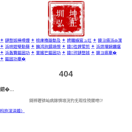
璺
宠
嚦
鍐
呭

鏈嶅姟棰嗗煙
椋庨櫓璇勪及
娉曞緥宸ュ叿
鐭ヨ瘑浜ф潈
浜哄姏璧勬簮
鏅鸿兘鍚堝悓
鍏徃娌荤悊
浜烘墠娴嬭瘎
浜轰簨鏂囦功
寰嬪笀鏂囦功
鍏泭鏈嶅姟
鐭ヨ瘑搴�
鏂囦功搴�
404
鍣�…
鎶辨瓑锛屾病鎵惧埌浣犳兂瑕佺殑鍐呭!
杩斿洖涓婚〉