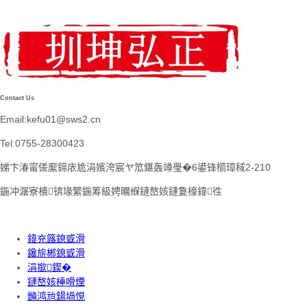
Contact Us
Email:kefu01@sws2.cn
Tel:0755-28300423
娣卞湷甯傞緳鍗庡尯涓嬪洿宸ヤ笟鍖轰竴璺�6鍙锋櫤璋稢2-210
鍦冲潳寮樻锛堟繁鍦筹級娉曞緥鏈嶅姟鏈夐檺鍏徃
鍏充簬鎴戜滑
鑱旂郴鎴戜滑
涓撳鍥�
鏈嶅姟棰嗗煙
鏅鸿兘鍚堝悓