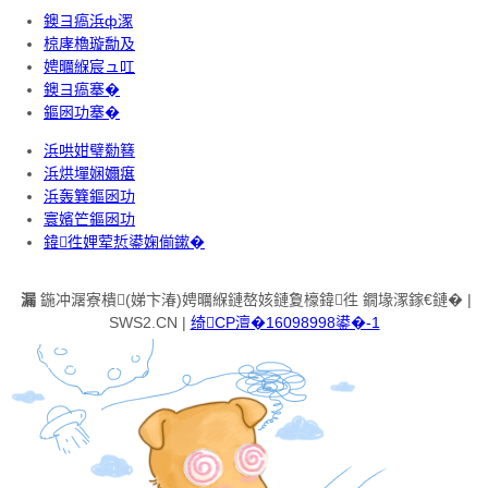
鐭ヨ瘑浜ф潈
椋庨櫓璇勪及
娉曞緥宸ュ叿
鐭ヨ瘑搴�
鏂囦功搴�
浜哄姏璧勬簮
浜烘墠娴嬭瘎
浜轰簨鏂囦功
寰嬪笀鏂囦功
鍏徃娌荤悊鍙婅偂鏉�
漏
鍦冲潳寮樻(娣卞湷)娉曞緥鏈嶅姟鏈夐檺鍏徃 鐗堟潈鎵€鏈� |
SWS2.CN |
绮CP澶�16098998鍙�-1