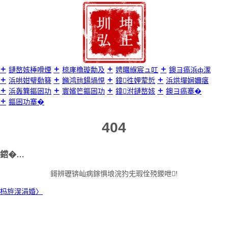
璺
宠
嚦
鍐
呭

鏈嶅姟棰嗗煙
椋庨櫓璇勪及
娉曞緥宸ュ叿
鐭ヨ瘑浜ф潈
浜哄姏璧勬簮
鏅鸿兘鍚堝悓
鍏徃娌荤悊
浜烘墠娴嬭瘎
浜轰簨鏂囦功
寰嬪笀鏂囦功
鍏泭鏈嶅姟
鐭ヨ瘑搴�
鏂囦功搴�
404
鍣�…
鎶辨瓑锛屾病鎵惧埌浣犳兂瑕佺殑鍐呭!
杩斿洖涓婚〉