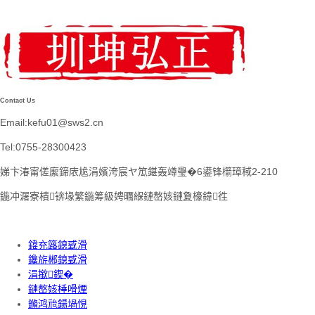
Contact Us
Email:kefu01@sws2.cn
Tel:0755-28300423
娣卞湷甯傞緳鍗庡尯涓嬪洿宸ヤ笟鍖轰竴璺�6鍙锋櫤璋稢2-210
鍦冲潳寮樻锛堟繁鍦筹級娉曞緥鏈嶅姟鏈夐檺鍏徃
鍏充簬鎴戜滑
鑱旂郴鎴戜滑
涓撳鍥�
鏈嶅姟棰嗗煙
鏅鸿兘鍚堝悓