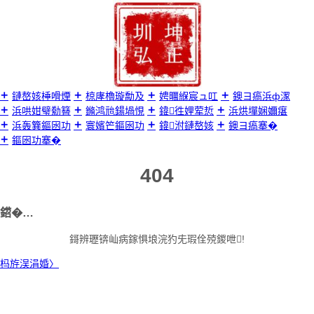
璺
宠
嚦
鍐
呭

鏈嶅姟棰嗗煙
椋庨櫓璇勪及
娉曞緥宸ュ叿
鐭ヨ瘑浜ф潈
浜哄姏璧勬簮
鏅鸿兘鍚堝悓
鍏徃娌荤悊
浜烘墠娴嬭瘎
浜轰簨鏂囦功
寰嬪笀鏂囦功
鍏泭鏈嶅姟
鐭ヨ瘑搴�
鏂囦功搴�
404
鍣�…
鎶辨瓑锛屾病鎵惧埌浣犳兂瑕佺殑鍐呭!
杩斿洖涓婚〉