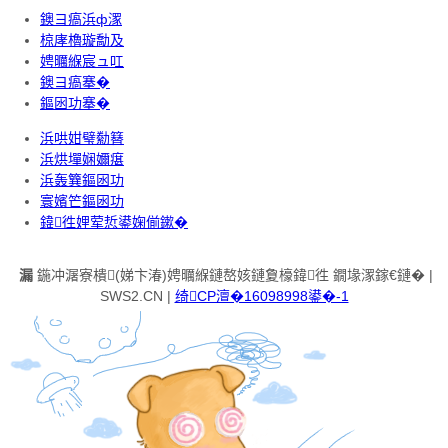
鐭ヨ瘑浜ф潈
椋庨櫓璇勪及
娉曞緥宸ュ叿
鐭ヨ瘑搴�
鏂囦功搴�
浜哄姏璧勬簮
浜烘墠娴嬭瘎
浜轰簨鏂囦功
寰嬪笀鏂囦功
鍏徃娌荤悊鍙婅偂鏉�
漏
鍦冲潳寮樻(娣卞湷)娉曞緥鏈嶅姟鏈夐檺鍏徃 鐗堟潈鎵€鏈� |
SWS2.CN |
绮CP澶�16098998鍙�-1