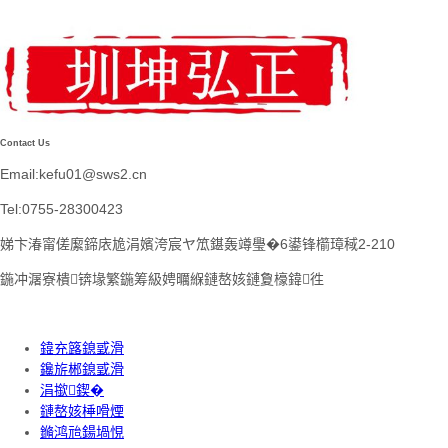
Contact Us
Email:kefu01@sws2.cn
Tel:0755-28300423
娣卞湷甯傞緳鍗庡尯涓嬪洿宸ヤ笟鍖轰竴璺�6鍙锋櫤璋稢2-210
鍦冲潳寮樻锛堟繁鍦筹級娉曞緥鏈嶅姟鏈夐檺鍏徃
鍏充簬鎴戜滑
鑱旂郴鎴戜滑
涓撳鍥�
鏈嶅姟棰嗗煙
鏅鸿兘鍚堝悓