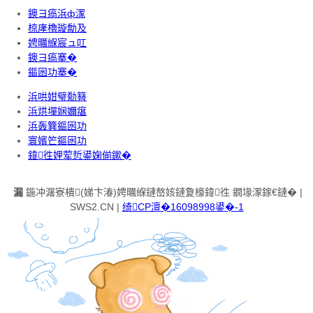
鐭ヨ瘑浜ф潈
椋庨櫓璇勪及
娉曞緥宸ュ叿
鐭ヨ瘑搴�
鏂囦功搴�
浜哄姏璧勬簮
浜烘墠娴嬭瘎
浜轰簨鏂囦功
寰嬪笀鏂囦功
鍏徃娌荤悊鍙婅偂鏉�
漏
鍦冲潳寮樻(娣卞湷)娉曞緥鏈嶅姟鏈夐檺鍏徃 鐗堟潈鎵€鏈� |
SWS2.CN |
绮CP澶�16098998鍙�-1