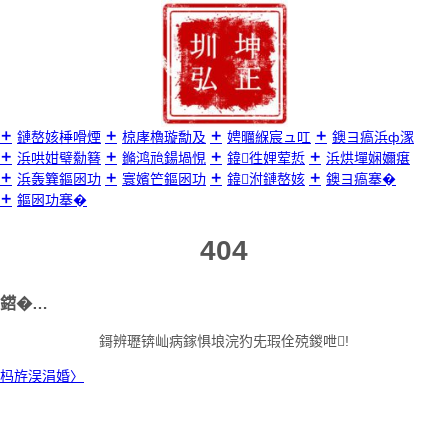
璺
宠
嚦
鍐
呭

鏈嶅姟棰嗗煙
椋庨櫓璇勪及
娉曞緥宸ュ叿
鐭ヨ瘑浜ф潈
浜哄姏璧勬簮
鏅鸿兘鍚堝悓
鍏徃娌荤悊
浜烘墠娴嬭瘎
浜轰簨鏂囦功
寰嬪笀鏂囦功
鍏泭鏈嶅姟
鐭ヨ瘑搴�
鏂囦功搴�
404
鍣�…
鎶辨瓑锛屾病鎵惧埌浣犳兂瑕佺殑鍐呭!
杩斿洖涓婚〉