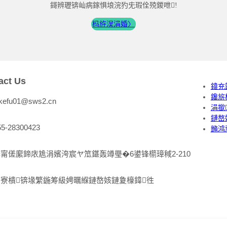
鎶辨瓑锛屾病鎵惧埌浣犳兂瑕佺殑鍐呭!
杩斿洖涓婚〉
act Us
鍏充
鑱旂
:kefu01@sws2.cn
涓撳
鏈嶅
55-28300423
鏅鸿
甯傞緳鍗庡尯涓嬪洿宸ヤ笟鍖轰竴璺�6鍙锋櫤璋稢2-210
寮樻锛堟繁鍦筹級娉曞緥鏈嶅姟鏈夐檺鍏徃