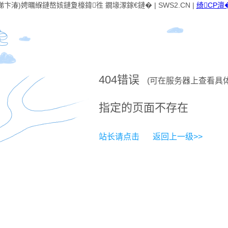
卞湷)娉曞緥鏈嶅姟鏈夐檺鍏徃 鐗堟潈鎵€鏈� | SWS2.CN |
绮CP澶�
404
错误
(可在服务器上查看具
指定的页面不存在
站长请点击
返回上一级>>