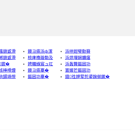
簬鎴戜滑
鐭ヨ瘑浜ф潈
浜哄姏璧勬簮
郴鎴戜滑
椋庨櫓璇勪及
浜烘墠娴嬭瘎
鍥�
娉曞緥宸ュ叿
浜轰簨鏂囦功
姟棰嗗煙
鐭ヨ瘑搴�
寰嬪笀鏂囦功
兘鍚堝悓
鏂囦功搴�
鍏徃娌荤悊鍙婅偂鏉�