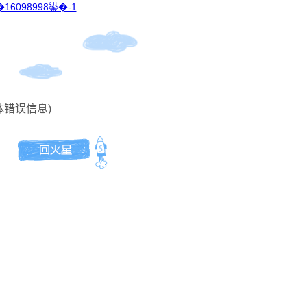
16098998鍙�-1
体错误信息)