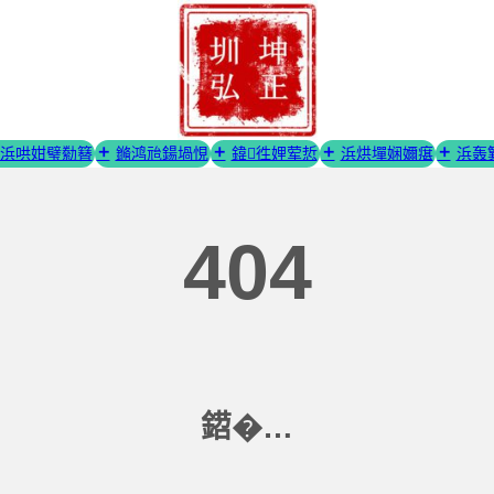
浜哄姏璧勬簮
鏅鸿兘鍚堝悓
鍏徃娌荤悊
浜烘墠娴嬭瘎
浜轰
404
鍣�…