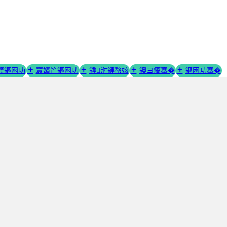
簨鏂囦功
寰嬪笀鏂囦功
鍏泭鏈嶅姟
鐭ヨ瘑搴�
鏂囦功搴�