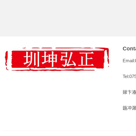
Cont
Email
Tel:07
娣卞湷
鍦冲潳