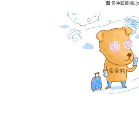
漏
鍦冲潳寮樻(娣