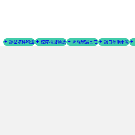
璺
宠
嚦
鍐
呭

鏈嶅姟棰嗗煙
椋庨櫓璇勪及
娉曞緥宸ュ叿
鐭ヨ瘑浜ф潈