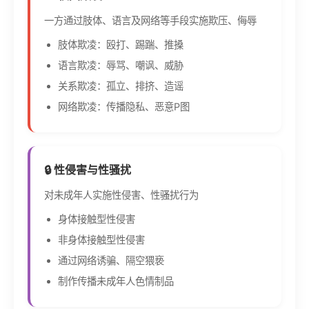
一方通过肢体、语言及网络等手段实施欺压、侮辱
肢体欺凌：殴打、踢踹、推搡
语言欺凌：辱骂、嘲讽、威胁
关系欺凌：孤立、排挤、造谣
网络欺凌：传播隐私、恶意P图
🔒 性侵害与性骚扰
对未成年人实施性侵害、性骚扰行为
身体接触型性侵害
非身体接触型性侵害
通过网络诱骗、隔空猥亵
制作传播未成年人色情制品