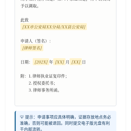
予以调取。

[XX市公安局XX分局/XX县公安局]
[律师签名]
日期：
[202X]
年
[XX]
月
[XX]
日

附：1. 律师执业证复印件；

　　2. 授权委托书；

　　3. 律师事务所函。

💡 提示：申请事项应具体明确，证据存放地点务必
准确，否则可能被退回。同时提交电子版光盘有利
于内部流转。