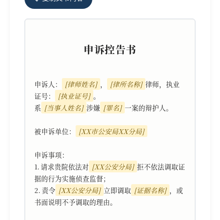
申诉控告书
申诉人：
[律师姓名]
，
[律所名称]
律师，执业
证号：
[执业证号]
。

系
[当事人姓名]
涉嫌
[罪名]
一案的辩护人。

被申诉单位：
[XX市公安局XX分局]
申诉事项：

1. 请求贵院依法对
[XX公安分局]
拒不依法调取证
据的行为实施侦查监督；

2. 责令
[XX公安分局]
立即调取
[证据名称]
，或
书面说明不予调取的理由。
