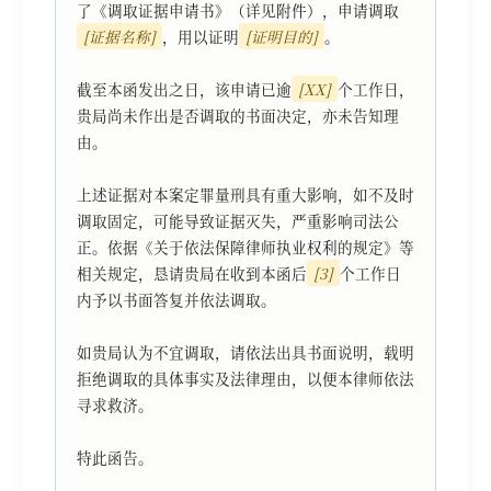
了《调取证据申请书》（详见附件），申请调取
[证据名称]
，用以证明
[证明目的]
。

截至本函发出之日，该申请已逾
[XX]
个工作日，
贵局尚未作出是否调取的书面决定，亦未告知理
由。

上述证据对本案定罪量刑具有重大影响，如不及时
调取固定，可能导致证据灭失，严重影响司法公
正。依据《关于依法保障律师执业权利的规定》等
相关规定，恳请贵局在收到本函后
[3]
个工作日
内予以书面答复并依法调取。

如贵局认为不宜调取，请依法出具书面说明，载明
拒绝调取的具体事实及法律理由，以便本律师依法
寻求救济。

特此函告。
