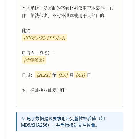
本人承诺：所复制的案卷材料仅用于本案辩护工
作，依法保密，不对外泄露或用于其他目的。

[XX市公安局XX分局]
[律师签名]
日期：
[202X]
年
[XX]
月
[XX]
日

附：律师执业证复印件

💡 电子数据建议要求附带完整性校验值（如
MD5/SHA256），并当场核对文件数量。