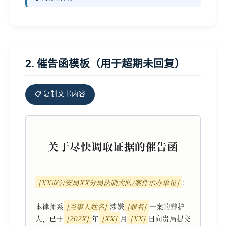
2. 催告函模板（用于超期未回复）
📋 复制文书内容
关于尽快调取证据的催告函
[XX市公安局XX分局法制大队/案件承办单位]
：

本律师系
[当事人姓名]
涉嫌
[罪名]
一案的辩护
人，已于
[202X]
年
[XX]
月
[XX]
日向贵局提交