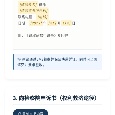
[律师姓名]
[律师事务所名称]
联系电话：
[电话]
日期：
[202X]
年
[XX]
月
[XX]
日

附：《调取证据申请书》复印件

💡 建议通过EMS邮寄并保留快递凭证，同时可当面
递交并要求签收。
3. 向检察院申诉书（权利救济途径）
📋 复制文书内容