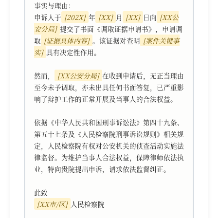
事实与理由：

申诉人于
[202X]
年
[XX]
月
[XX]
日向
[XX公
安分局]
提交了书面《调取证据申请书》，申请调
取
[证据具体内容]
。该证据对查明
[案件关键事
实]
具有决定性作用。

然而，
[XX公安分局]
在收到申请后，无正当理由
至今未予调取，亦未出具任何书面答复，已严重影
响了辩护工作的正常开展及当事人的合法权益。

依据《中华人民共和国刑事诉讼法》第四十九条、
第五十七条及《人民检察院刑事诉讼规则》相关规
定，人民检察院有权对公安机关的侦查活动实施法
律监督。为维护当事人合法权益，保障律师依法执
业，特向贵院提出申诉，请求依法监督纠正。

[XX市/区]
人民检察院
