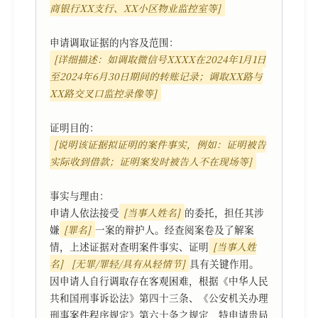
商银行XX支行、XX小区物业监控室等]
[详细描述：如调取微信号XXXX在2024年1月1日
至2024年6月30日期间的转账记录；调取XX路与
XX路交叉口监控录像等]
[说明该证据拟证明的案件事实，例如：证明被告
实际收到借款；证明案发时被告人不在现场等]
事实与理由：

申请人依法接受
[当事人姓名]
的委托，担任其涉
嫌
[罪名]
一案的辩护人。经查阅案卷及了解案
情，上述证据对查明案件事实、证明
[当事人姓
名]
[无罪/罪轻/具有从轻情节]
具有关键作用。
因申请人自行调取存在客观困难，根据《中华人民
共和国刑事诉讼法》第四十三条、《公安机关办理
刑事案件程序规定》第六十条之规定，特申请贵局