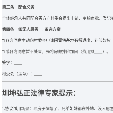
第三条 配合义务
全体继承人共同配合买方向村委会提出申请、乡镇审批、登记
第四条 如无人愿买 → 备选方案
□ 各方同意主动向村委会申请
闲置宅基地有偿退出
，补偿款按
□ 或各方同意暂不处置，先将房做排险加固（费用摊＿＿）。
签字：
＿＿
村委会（盖章）：＿＿
圳坤弘正法律专家提示：
1.协议适用场景：老房子快塌了、兄弟姐妹都在外地、没人愿