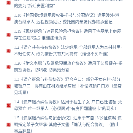
的变为”拆迁安置利益”
1.18《跨国/跨境继承授权委托书与分配协议》适用涉外/港
澳台继承人·远程视频见证·委托国内亲友代办继承登记
1.19《现状继承与违建风险承担协议》适用于宅基地上房屋
存在违建/超占·谁翻建谁负责
1.2《遗产共有持有协议》法定继承·全部继承人为本村村民·
不归任何人·改为按份共有共同持有（谁也不买断谁）
1.20《附义务赠与及继承预期放弃协议》适用于父母健在·提
前签协议，防啃老·防离婚分割
1.3《遗产继承与补偿协议》混合户口：部分子女在村·部分
城镇户口 · 协商由在村方继承房屋＋补偿城镇户口方（最常
见场景）
1.4《遗产继承确认协议》适用于独生子女·户口已迁城镇·父
母双亡·唯一继承人（必须面对”有房但翻建被卡”的现实）
1.5《遗嘱继承确认与配合协议》适用于有自书/公证遗嘱·遗
嘱指定某子女继承·其他子女签「确认与配合协议」（防止
事后翻盘）