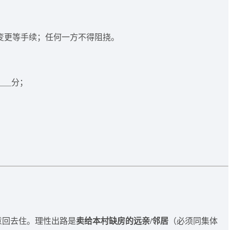
变更等手续；任何一方不得阻挠。
＿＿分；
意回去住。理性出路是
卖给本村缺房的远亲/邻居
（必须同集体