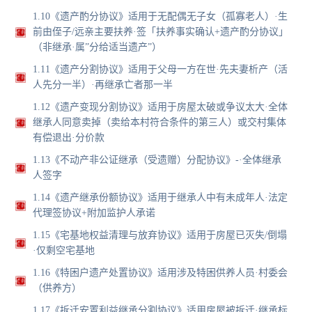
1.10《遗产酌分协议》适用于无配偶无子女（孤寡老人）·生
前由侄子/远亲主要扶养·签「扶养事实确认+遗产酌分协议」
（非继承·属”分给适当遗产”）
1.11《遗产分割协议》适用于父母一方在世·先夫妻析产（活
人先分一半）·再继承亡者那一半
1.12《遗产变现分割协议》适用于房屋太破或争议太大·全体
继承人同意卖掉（卖给本村符合条件的第三人）或交村集体
有偿退出·分价款
1.13《不动产非公证继承（受遗赠）分配协议》-·全体继承
人签字
1.14《遗产继承份额协议》适用于继承人中有未成年人·法定
代理签协议+附加监护人承诺
1.15《宅基地权益清理与放弃协议》适用于房屋已灭失/倒塌
·仅剩空宅基地
1.16《特困户遗产处置协议》适用涉及特困供养人员·村委会
（供养方）
1.17《拆迁安置利益继承分割协议》适用房屋被拆迁·继承标