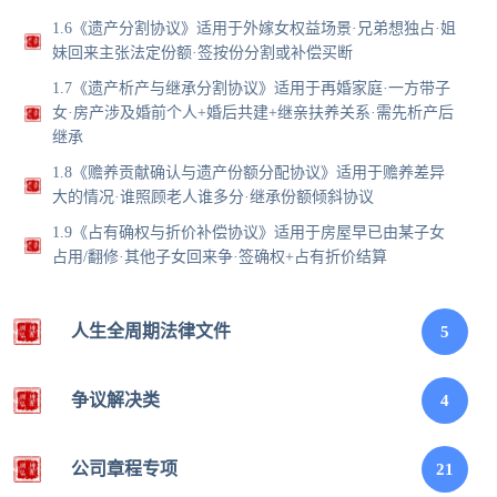
1.6《遗产分割协议》适用于外嫁女权益场景·兄弟想独占·姐
妹回来主张法定份额·签按份分割或补偿买断
1.7《遗产析产与继承分割协议》适用于再婚家庭·一方带子
女·房产涉及婚前个人+婚后共建+继亲扶养关系·需先析产后
继承
1.8《赡养贡献确认与遗产份额分配协议》适用于赡养差异
大的情况·谁照顾老人谁多分·继承份额倾斜协议
1.9《占有确权与折价补偿协议》适用于房屋早已由某子女
占用/翻修·其他子女回来争·签确权+占有折价结算
人生全周期法律文件
5
争议解决类
4
公司章程专项
21