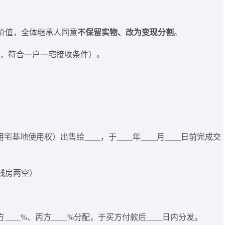
价值，全体继承人同意
不保留实物、改为变现分割
。
，符合一户一宅接收条件）。
用宅基地使用权）出售给＿＿，于＿＿年＿＿月＿＿日前完成交
钱房两空）
方＿＿%、丙方＿＿%分配，于买方付款后＿＿日内分发。