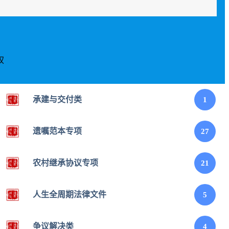
权
承建与交付类
1
遗嘱范本专项
27
农村继承协议专项
21
人生全周期法律文件
5
争议解决类
4