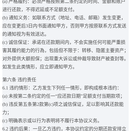
(a) 严格履约：必须严格按照第二条约定的时间、金额和账户
进行还款，不得迟延或不足额支付。
(b) 通知义务：如联系方式（地址、电话、邮箱）发生变更，
应在变更后3日内书面通知甲方，否则甲方按原联系方式发送
的通知视为有效送达。
(c) 诚信保证：承诺在还款期间内，不会实施任何可能严重损
害其履约能力的行為，包括但不限于：转移、隐匿主要资产；
对外提供大额担保；出现重大诉讼或仲裁导致财产被查封等。
如发生此类情形，应立即通知甲方。
第六条 违约责任
6.1 违约情形：乙方发生下列任一情形，即构成根本违约：
(a) 未按第二条约定的任一“应还款日期”足额支付当期款项；
(b) 违反第五条第2款第(c)项之诚信保证，足以影响其还款能
力；
(c) 明确表示或以行为表明将不履行本协议义务。
6.2 违约后果：一旦乙方违约，本协议约定的分期还款安排立