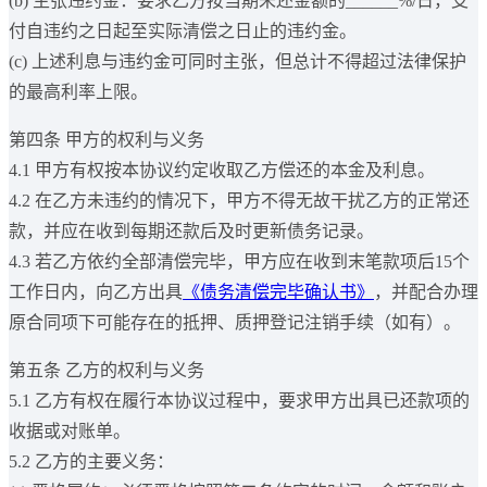
(b) 主张违约金：要求乙方按当期未还金额的______%/日，支
付自违约之日起至实际清偿之日止的违约金。
(c) 上述利息与违约金可同时主张，但总计不得超过法律保护
的最高利率上限。
第四条 甲方的权利与义务
4.1 甲方有权按本协议约定收取乙方偿还的本金及利息。
4.2 在乙方未违约的情况下，甲方不得无故干扰乙方的正常还
款，并应在收到每期还款后及时更新债务记录。
4.3 若乙方依约全部清偿完毕，甲方应在收到末笔款项后15个
工作日内，向乙方出具
《债务清偿完毕确认书》
，并配合办理
原合同项下可能存在的抵押、质押登记注销手续（如有）。
第五条 乙方的权利与义务
5.1 乙方有权在履行本协议过程中，要求甲方出具已还款项的
收据或对账单。
5.2 乙方的主要义务：