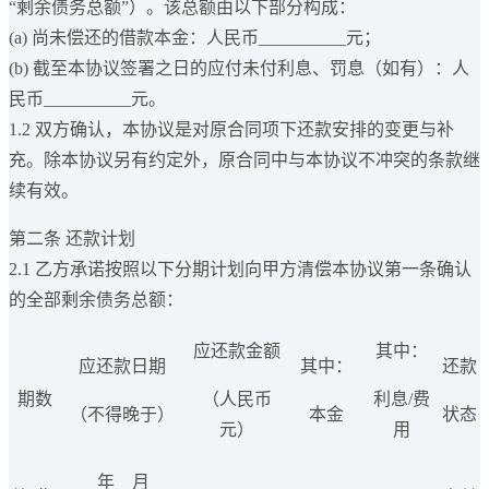
“剩余债务总额”）。该总额由以下部分构成：
(a) 尚未偿还的借款本金：人民币__________元；
(b) 截至本协议签署之日的应付未付利息、罚息（如有）：人
民币__________元。
1.2 双方确认，本协议是对原合同项下还款安排的变更与补
充。除本协议另有约定外，原合同中与本协议不冲突的条款继
续有效。
第二条 还款计划
2.1 乙方承诺按照以下分期计划向甲方清偿本协议第一条确认
的全部剩余债务总额：
应还款金额
其中：
应还款日期
其中：
还款
期数
（人民币
利息/费
（不得晚于）
本金
状态
元）
用
____年__月__
_______