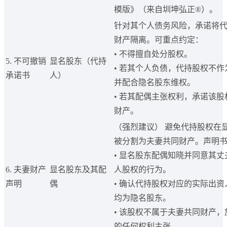
模版》（来自圳坤弘正®）。
针对其个人债务风险，承诺将
财产隔离。可重点约定：
• 不得擅自处分股权。
5. 不可撤销
显名股东（代持
• 若其个人负债，代持股权不
承诺书
人）
并配合隐名股东维权。
• 若其配偶主张权利，承诺该
财产。
（强烈建议） 避免代持股权在
被分割为夫妻共同财产。声明
• 显名股东配偶知晓并同意其丈
6. 夫妻财产
显名股东及其配
人股权的行为。
声明
偶
• 确认代持股权对应的实际出
均为隐名股东。
• 该股权不属于夫妻共同财产
的任何权利主张。