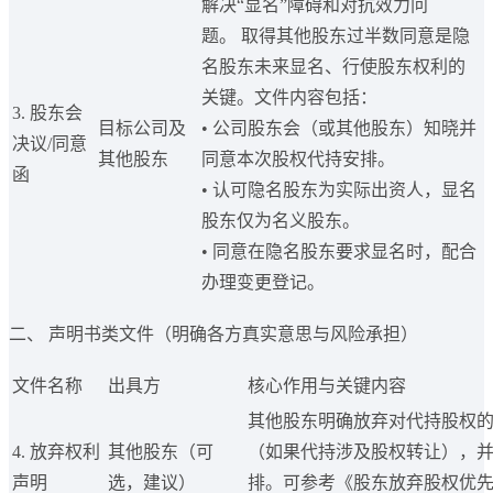
解决“显名”障碍和对抗效力问
题。 取得其他股东过半数同意是隐
名股东未来显名、行使股东权利的
关键。文件内容包括：
3. 股东会
目标公司及
• 公司股东会（或其他股东）知晓并
决议/同意
其他股东
同意本次股权代持安排。
函
• 认可隐名股东为实际出资人，显名
股东仅为名义股东。
• 同意在隐名股东要求显名时，配合
办理变更登记。
二、 声明书类文件（明确各方真实意思与风险承担）
文件名称
出具方
核心作用与关键内容
其他股东明确放弃对代持股权
4. 放弃权利
其他股东（可
（如果代持涉及股权转让），
声明
选，建议）
排。可参考《股东放弃股权优先