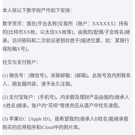
本人就以下数字财产作如下安排：
数字货币：我在[平台名称]交易所（账户：XXXXXX）持有
的[比特币XX枚、以太坊XX枚等]，由我的[配偶/子女姓名]继
承。访问密码和二次验证密钥存放于[描述位置，如：某银行
保险箱X号]。
社交与支付账户：
(1) 微信号：[微信号]，关联邮箱：[邮箱]。此账号及内附联系
人、朋友圈内容，请予永久注销。
(2) 支付宝账户：[手机号]，内余额及理财产品由我的[继承人
A姓名]继承。账户内“花呗”等债务应从遗产中优先清偿。
(3) 苹果ID：[Apple ID]，我希望我的[继承人B姓名]能继承我
购买的应用程序和iCloud中的照片库。