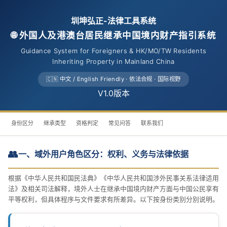
圳坤弘正-法律工具系统
🌐 外国人及港澳台居民继承中国境内财产指引系统
Guidance System for Foreigners & HK/MO/TW Residents
Inheriting Property in Mainland China
🇨🇳 中文 / English Friendly · 依法合规 · 国际视野
V1.0版本
身份区分
继承类型
资格判定
常见问答
联系我们
👥
一、域外用户角色区分：权利、义务与法律依据
根据《中华人民共和国民法典》《中华人民共和国涉外民事关系法律适用
法》及相关司法解释，境外人士在继承中国境内财产方面与中国公民享有
平等权利，但具体程序与文件要求有所差异。以下按身份类别分别说明。