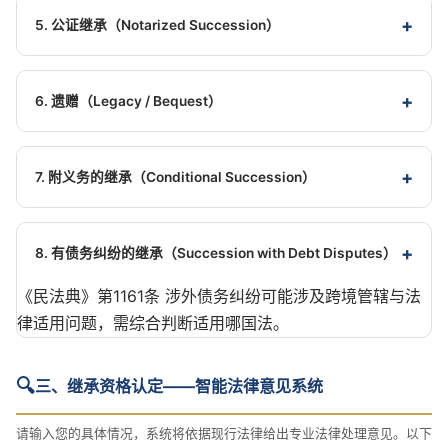
的遗产份额转由其本人的继承人继承。
5. 公证继承（Notarized Succession）
涉及境外继承人时，需额外办理该
《民法典》第1152条
全体继承人无争议时，可向遗产所在地公证处申请办
继承人死亡证明的公证认证。
理继承权公证，凭公证书办理财产过户。涉外公证需
6. 遗赠（Legacy / Bequest）
提交经认证的境外文件，流程约2-6个月。
被继承人可通过遗嘱将财产赠与法定继承人以外的人
《公证法》第25条、第26条
（包括外籍人士或机构）。
外籍受
《民法典》第1133条
7. 附义务的继承（Conditional Succession）
遗赠人需在知道受遗赠后60日内作出接受表示，否则
遗嘱或遗赠可附有义务，继承人/受遗赠人需履行义务
视为放弃。
《民法典》第1124条
方可取得遗产。
涉外情况下如涉及
《民法典》第1144条
8. 有债务纠纷的继承（Succession with Debt Disputes）
境外义务履行，需特别考量跨境执行可行性。
《民法典》第1161条 涉外债务纠纷可能涉及跨境管辖与法
律适用问题，需综合判断适用哪国法。
🔍
三、继承资格认定——智能法律意见系统
请输入您的具体情况，系统将依据现行法律给出专业法律处理意见。以下