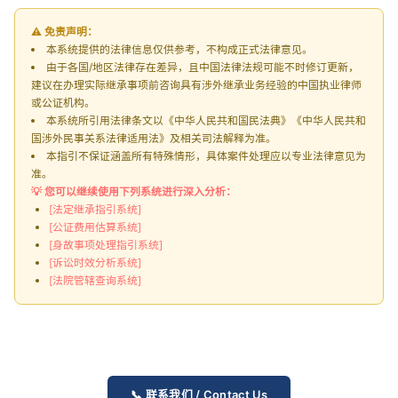
⚠️ 免责声明：
本系统提供的法律信息仅供参考，不构成正式法律意见。
由于各国/地区法律存在差异，且中国法律法规可能不时修订更新，
建议在办理实际继承事项前咨询具有涉外继承业务经验的中国执业律师
或公证机构。
本系统所引用法律条文以《中华人民共和国民法典》《中华人民共和
国涉外民事关系法律适用法》及相关司法解释为准。
本指引不保证涵盖所有特殊情形，具体案件处理应以专业法律意见为
准。
💡 您可以继续使用下列系统进行深入分析：
[法定继承指引系统]
[公证费用估算系统]
[身故事项处理指引系统]
[诉讼时效分析系统]
[法院管辖查询系统]
📞 联系我们 / Contact Us