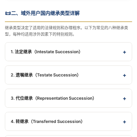
📜
二、域外用户国内继承类型详解
继承类型决定了适用的法律规则和办理程序。以下为常见的八种继承类
型，每种均适用涉外因素下的特别规则。
1. 法定继承（Intestate Succession）
被继承人未立遗嘱或遗嘱无效时，按法律规定顺序继
承。
《民法典》第1127条
2. 遗嘱继承（Testate Succession）
第一顺序：配偶、子女、父母；第二顺序：兄弟姐
被继承人生前立有有效遗嘱的，按遗嘱内容继承。
妹、祖父母、外祖父母。外籍子女与国内子女继承权
涉外遗嘱的形式效力可适用遗嘱行
《民法典》第1123条
平等。不动产法定继承适用不动产所在地法律（中国
3. 代位继承（Representation Succession）
为地法律、遗嘱人经常居所地法律或国籍国法律。
法）。
《涉外民事关系法律适用法》第31条
被继承人的子女先于被继承人死亡的，由该子女的直
境外所立遗嘱需经公证
《涉外民事关系法律适用法》第32条
系晚辈血亲代位继承；兄弟姐妹先于被继承人死亡
认证程序方可在国内使用。
4. 转继承（Transferred Succession）
的，由其子女代位继承。
外籍孙子
《民法典》第1128条
继承开始后、遗产分割前，继承人死亡的，其应继承
女同样适用代位继承。