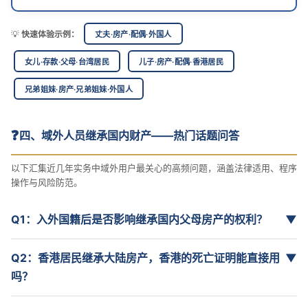
💡
快速体验示例：
丈夫·房产·配偶·外国人
女儿·存款·父母·台湾居民
儿子·房产·配偶·香港居民
兄弟姐妹·房产·兄弟姐妹·外国人
❓
四、域外人员继承国内财产——热门话题问答
以下汇集近几年实务中域外用户最关心的高频问题，涵盖法律适用、程序
操作与风险防范。
Q1：入外国籍后是否影响继承国内父母房产的权利？
▼
Q2：香港居民继承大陆房产，香港的死亡证明能直接用
▼
吗？