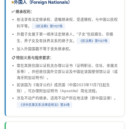
外国人（Foreign Nationals）
✅ 继承权利：
依法享有法定继承权、遗嘱继承权、受遗赠权，与中国公民权
利平等。
《民法典》第1127条
外籍子女属于第一顺序法定继承人，”子女”包括婚生、非婚
生、养子女及有扶养关系的继子女。
《民法典》第1127条
加入外国国籍不等于丧失继承权。
📋 特别义务与程序要求：
需在其居住国公证机关办理公证书（证明职业、住址、亲属关
系等），并经居住国外交部认证及中国驻该国使领馆认证（或
海牙附加证明书）。
如该国为《海牙公约》成员国（中国2023年11月7日起生
效），可办理附加证明书（Apostille）简化流程。
涉及不动产的继承，适用不动产所在地法律（即中国法律）。
《涉外民事关系法律适用法》第31条