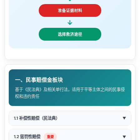
准备证据材料
→
选择救济途径
一、民事赔偿金板块
基于《民法典》及相关单行法，适用于平等主体之间的民事侵
权和违约责任
1.1 补偿性赔偿（民法典）
▼
📖 适用情形
1.2 惩罚性赔偿
重要
▼