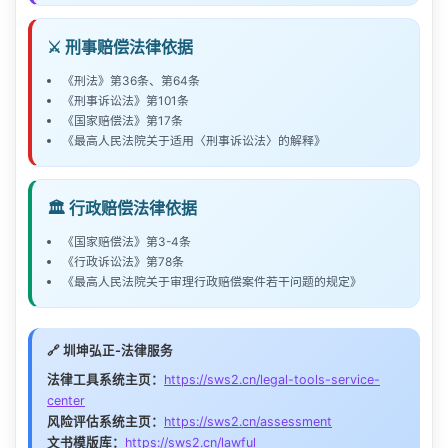
残等级
期满不缴纳的，法院可强制缴纳
（死亡）
度职工年平均工资的20倍）
上一级机关申请复议
侵权行为的性质、情节和后果
自然灾害救助补偿
被犯罪分子非法占有、处置的
提供合法来源证据
缴纳后仍有缴纳能力的，应继续追缴
提供当地类似案件判例参考
直接财产损失
侵权人的主观过错程度
财产
或直接向法院提起诉讼
财产除外
💰 赔偿计算标准
👤 申请人指引
⚔️ 刑事赔偿法律依据
缴纳罚金不影响民事赔偿优先执行
确定赔偿义务人
：根据事故责任划分确定被告
🏢 债务人/违约方指引
财产损害
返还财产/恢复原状 + 利息损失
权利人的合理开支（律师费、公证费等）
侵害
合法限制人身自由补偿
权利类型和知名度
其他合理费用
–
《刑法》第36条、第64条
收集欺诈/违法的证据
审查违约金是否过高
停产停业期间损失
步骤五：执行
必要的经常性费用开支（不超1年）
协商或诉讼
：可先协商，协商不成再起诉
损害类型
赔偿标准
🏢 企业/被告人注意事项
许可使用费的情况
《刑事诉讼法》第101条
🏢 被申请人指引
💰 补偿标准
证明经营者存在主观恶意
《国家赔偿法》第17条
主张不可抗力免责
赔偿义务机关逾期不支付或复议后仍不服的
人身自由权
每日赔偿金 × 羁押天数
⚠️ 特别注意
《最高人民法院关于适用〈刑事诉讼法〉的解释》
审查损害是否达到”严重”程度
罚金是刑罚，不能以任何理由免除
🛡️ 赔偿义务人抗辩要点
📋 举证责任
📊 赔偿金额计算示例
可向法院申请强制执行
证明实际损失（如有）
主张对方未减损（扩大部分不赔）
公平合理
：补偿与实际损失相当
附带民事诉讼
不受理
精神损害赔偿（除非刑事案件附
生命健康权
审查原告主体资格
情形：
公民被错误拘留15天，后被认定无罪
医疗费 + 护理费 + 误工收入等
直接损失
：通常只补偿直接损失，不包括间接损失
带的民事诉讼）
没收财产仅限个人合法财产，企业财产需区分
选择最有利的赔偿计算方式
（伤害）
主张受害人对损害发生有过错（可减轻责任）
主张对方有过错
🏛️ 行政赔偿法律依据
事先告知
：补偿标准通常在征收/征用决定中明确
👤 权利人举证
因犯罪分子非法占有、处置被害人财产的，应通过追
假定2024年标准为：
上年度全国职工日平均
主张损害系其他原因造成
📋 赔偿申请书内容
缴、退赔解决
单位犯罪实行双罚制：单位罚金 + 直接责任人
协商分期偿还方案
生命健康权
死亡赔偿金 + 丧葬费（总额为上年度职工年
工资约462元/天
主张损害系由不可抗力或受害人故意造成（可
《国家赔偿法》第3-4条
权利基础（专利证书、商标注册证、著作权登记）
死亡赔偿金、残疾赔偿金按照
主张赔偿数额过高
民事赔偿标准
计算
（死亡）
平均工资20倍）
员刑罚
《行政诉讼法》第78条
免除责任）
🏠 房屋征收补偿示例
🏢 被申请人指引
必要内容
说明
《最高人民法院关于审理行政赔偿案件若干问题的规定》
侵犯人身自由赔偿金 = 462元 × 15天 = 6,930
侵权事实（购买公证、对比分析）
财产权（返
补偿项目：
🧭 程序要点
可申请分期缴纳或减免（需证明确实困难）
元
应当返还的财产 + 利息
审查是否构成法定惩罚性赔偿情形
审查医疗费用合理性
申请人基本信息
姓名、身份证号、联系方式、地址
还）
损失或侵权获利证据
房屋价值补偿（评估价）
提起时机
主张不存在欺诈故意
民事赔偿应优先于罚金执行
注意：
如同时造成精神损害，可主张精神损害
🔗 圳坤弘正-法律服务
对伤残等级申请重新鉴定
赔偿义务机关
作出侵权行为的机关名称
财产权（损
合理开支凭证
搬迁费、临时安置费
修复费用 + 相关损失
抚慰金
坏）
侦查阶段、审查起诉阶段、一审审理期间均可
法律工具系统主页：
https://sws2.cn/legal-tools-service-
产品质量符合标准
停产停业损失补偿
赔偿请求
具体金额和项目
核实被扶养人身份及劳动能力状况
center
提起
装修装潢补偿
财产权（灭
已尽合理注意义务
风险评估系统主页：
https://sws2.cn/assessment
灭失财产的价值 + 利息
🏢 被控侵权方举证
🧭 申请程序
事实与理由
侵权行为的内容、过程
失）
文书模版库：
https://sws2.cn/lawful