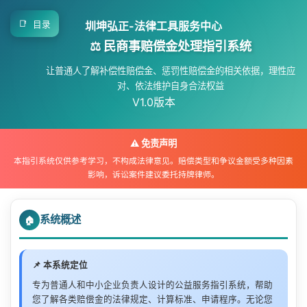
📑
圳坤弘正-法律工具服务中心
目录
⚖️ 民商事赔偿金处理指引系统
让普通人了解补偿性赔偿金、惩罚性赔偿金的相关依据，理性应
对、依法维护自身合法权益
V1.0版本
⚠️ 免责声明
本指引系统仅供参考学习，不构成法律意见。赔偿类型和争议金额受多种因素
影响，诉讼案件建议委托持牌律师。
系统概述
🏠
📌 本系统定位
专为普通人和中小企业负责人设计的公益服务指引系统，帮助
您了解各类赔偿金的法律规定、计算标准、申请程序。无论您