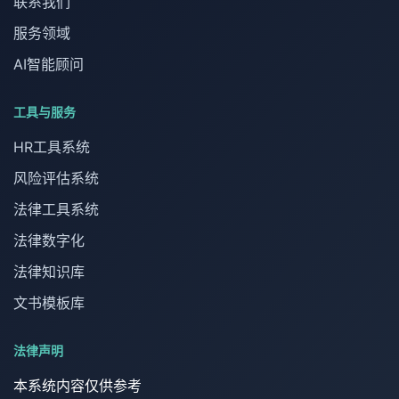
联系我们
赔偿申请书
保存执法程序记录
身份证明材料
服务领域
证明侵权行为存在的法律文书（不起诉决定书、无罪
可在诉讼中举证
判决书等）
AI智能顾问
损害事实证明材料
积极化解争议
财产损失相关证据
工具与服务
HR工具系统
风险评估系统
法律工具系统
法律数字化
法律知识库
文书模板库
法律声明
本系统内容仅供参考