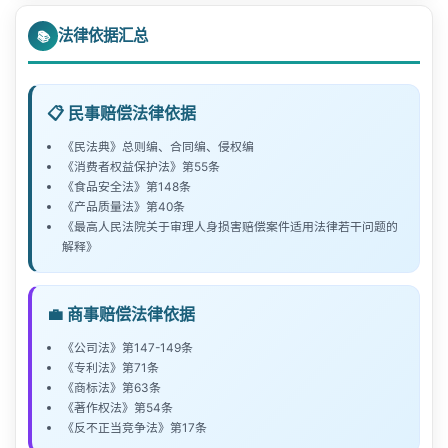
违法拘留、非法拘禁
可费
伤残系数
要求监事会/监事或董事会/执行董事提起诉讼
记录维修过程和费用
损害类型
175条
参考赔偿范围
法院可以适当减少
性质
违法行政行为的补救
合法行政行为的合理负担
步骤一：确认赔偿义务机关
恶意侵权+情节严重
1-5倍惩罚性赔偿（上限500万）
法律依据汇总
⚖️ 法律依据
📚
赔偿金额 = 已付购房款 × 1
《民法典》第187条：刑民交叉
标准：
超过损失的30%一般认定为”过分高于”
违法采取限制人身自由的强制措施
4. 法
💰 罚金数额标准
示例（某市，10级伤残）：
死亡赔偿（精神损
法院酌定（专利500万、商标500万、著
以上方式
前提
谁作出侵权行为谁就是赔偿义务机关
行政行为违法
行政行为合法
定赔
股东代表诉讼
5万-10万元（各地有差异）
害）
作权500万、商业秘密500万以内）
难以确定
2024年某市城镇居民人均可支配收入约7.5万
偿
《国家赔偿法》第17条：刑事赔偿范围
违法对财产采取查封、扣押、冻结等行政强制
💰 赔偿范围
🏢 被申请人指引
违约金上限 ≈ 实际损失 × 130%
👤 受害者指引
如：公安局拘留错误 → 公安局为赔偿义务机关
确定方式
具体标准
适用罪名
监事会/监事、董事会/执行董事拒绝或怠于起
归责原则
违法责任
公平负担原则
元/年
《国家赔偿法》第21条：赔偿义务机关
📋 民事赔偿法律依据
📋 惩罚性赔偿适用条件汇总
措施
伤残赔偿（精神损
根据伤残等级，1级约5-10万，逐级递
诉时，连续180日以上单独或合计持有1%以上
《国家赔偿法》第33条：侵犯人身自由赔偿标准
审查损失是否合理
收集侵权证据（公证购买、截图）
残疾赔偿金 = 75000 × 20 × 10% = 150,000
注意：
当事人约定的违约金未超过年利率24%
害）
减
比例制
违法所得的1-5倍
多数经济犯罪
类型
赔偿项目
备注
步骤二：提交赔偿申请
时间
通常2年内
通常在行政行为时告知
《民法典》总则编、合同编、侵权编
📊 专利侵权赔偿示例
《国家赔偿法》第34条：侵犯生命健康权赔偿标准
股份的股东可提起代表诉讼
元
的，一般不予调整
违法征收、征用财产
类型
主观要件
客观要件
赔偿倍数
《消费者权益保护法》第55条
申请价格评估鉴定
证明自身商誉受损
《国家赔偿法》第36条：侵犯财产权赔偿标准
向赔偿义务机关提交书面赔偿申请书
人身权侵害（一般）
1千-5万元
销售金额、涉案金额的相
生产、销售伪劣产
情形：
甲公司侵犯乙公司专利权，销售侵权产
医疗费、护理费、
《食品安全法》第148条
倍数制
实际支出
📋 行政补偿情形
应倍数
品罪等
交通费
主张物品折旧
造成人身伤害/死亡的其他违法行为
消费
提供商品/服
价款×3（最低
《产品质量法》第40条
证明市场份额减少
品1万件
直接诉讼
申请内容包括：事实、理由、诉求、证据
欺诈故意
隐私权侵害
5千-5万元
🧭 赔偿权利人指引
💰 赔偿标准
欺诈
务存在欺诈
500）
《最高人民法院关于审理人身损害赔偿案件适用法律若干问题的
👤 债权人/守约方指引
乙公司单件专利产品利润：
100元
比例+倍
审查因果关系
违法所得1-5倍或销售金额
股东自身权利受到侵害时，可直接提起诉讼
误工费、住院伙食
证明对方获利情况
土地征收、房屋征收补偿
解释》
不作为造成损害（怠于履行职责）
集资诈骗罪等
–
步骤三：赔偿义务机关处理
名誉权侵害
数
50%-2倍
5千-3万元
乙公司因侵权减少的销售额：
200万元
补助费
食品
无需证明
不符合食品安
损失×3或价款
及时报警/就医
：发生事故后第一时间报警并
及时催告并保留催告证据
损害类型
赔偿标准
安全
故意
全标准
×10（最低1000）
房屋拆迁补偿
赔偿义务机关收到申请后
2个月内
作出是否赔
人身
就医，保留现场证据
固定数额
1000元至50万元不等
盗窃罪、诈骗罪等
⚖️ 法律依据
残疾赔偿金、辅助
方式一（实际损失）：200万元
采取合理措施防止损失扩大
💼 商事赔偿法律依据
侵害
如构成伤残
每日赔偿金 × 羁押天数（按上年度职工
⚠️ 诉讼时效
偿的决定
🏢 被指控方指引
👤 申请人指引
器具费
人身自由权损害
产品
造成严重人身
方式二（侵权获利）：1万 × 100元 = 100万元
征用财产补偿
日平均工资计算）
明知缺陷
损失×2
无限额
根据犯罪情节确定
部分严重犯罪
收集证据
：保留医疗票据、诊断证明、事故认
保留合同、往来函件、付款凭证
责任
《公司法》第147-149条
公司纠纷赔偿请求权的诉讼时效一般为
损害
3年
，从知道或应
决定赔偿的，应当书面通知并支付赔偿金
方式三（许可费）：如有许可费参照，可主张1-3倍
《国家赔偿法》第3条：行政赔偿范围（人身权）
审查是否构成不正当竞争
证明侵权行为的存在
死亡赔偿金、丧葬
《专利法》第71条
当知道权利被侵害之日起计算。持续性侵权行为从侵权行
定书、收入证明等
如被害人死亡
生命健康权损害
《国家赔偿法》第4条：行政赔偿范围（财产权）
紧急征用补偿
证明损失与违约的因果关系
费
医疗费、护理费、误工费等 × 相应倍数
《商标法》第63条
商品
为终了之日起算。
（轻伤、重伤）
主张使用系描述性使用
《国家赔偿法》第7条：赔偿义务机关
步骤四：不服决定的后续
证明精神损害的严重性（诊断证明、心理评估）
⚠️ 罚金执行规则
《著作权法》第54条
房欺
欺诈故意
特定欺诈行为
已付款×1
《国家赔偿法》第9条：赔偿请求渠道
申请鉴定
：如有伤残，需申请司法鉴定确定伤
行政许可撤回补偿
可同时主张违约金和利息
被扶养人生活费
–
《反不正当竞争法》第17条
诈
罚金应在判决指定期限内缴纳
不服决定的，可自收到决定之日起
主张在先使用权
30日内
向
✨ 赔偿考量因素
生命健康权损害
说明侵权行为的影响和持续时间
死亡赔偿金 + 丧葬费（总额为国家上年
《行政诉讼法》第78条：判决方式