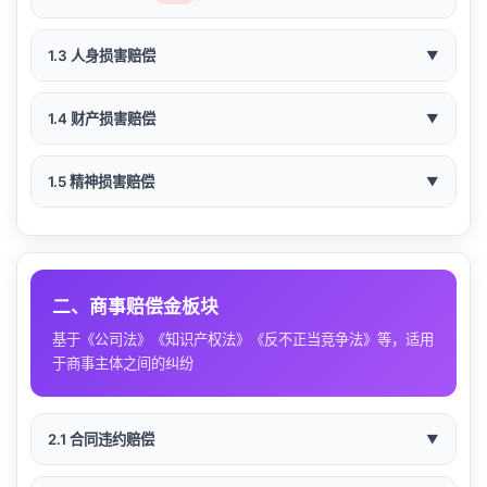
侵权责任：侵害他人人身权益、财产权益造成
📖 适用情形
1.3 人身损害赔偿
▼
损害
惩罚性赔偿适用于经营者的特定违法行为，其金额
违约责任：合同一方违约造成对方损失
📖 适用情形
可能超过实际损失，具有惩罚和威慑功能。
1.4 财产损害赔偿
▼
物的瑕疵担保责任
交通事故致人伤亡
⚖️ 法律依据与赔偿标准
📖 适用情形
1.5 精神损害赔偿
▼
工伤事故
⚖️ 法律依据
财产被损毁（如车辆事故、房屋损坏）
🛒 消费欺诈（退一赔三）
📖 适用情形
医疗事故
法律依据：
《消费者权益保护法》第55条
《民法典》第577条：违约责任
财产被盗、被抢
🎯 可以主张精神损害赔偿的情形
适用条件：
《民法典》第1165条：过错责任原则
经营者提供商品或服务有欺诈行为
二、商事赔偿金板块
人身伤害（打架斗殴、意外伤害等）
《民法典》第1166条：无过错责任原则
财产被非法侵占
生命权、身体权、健康权遭受侵害，造成严重精神损
《民法典》第1184条：财产损失计算
基于《公司法》《知识产权法》《反不正当竞争法》等，适用
赔偿金额 = 商品价款 × 3（最低500元）
害
产品缺陷致人损害
于商事主体之间的纠纷
财产被查封、扣押错误
姓名权、肖像权、名誉权、荣誉权、隐私权等人格权
示例：
购买价值2000元的手机存在欺诈 → 可
遭受侵害
💰 赔偿范围与计算
⚖️ 法律依据
身份权（亲子、配偶）遭受严重侵害
环境污染导致财产损失
主张退还款2000元 + 惩罚性赔偿6000元 =
死者的姓名、肖像、名誉、荣誉、隐私、遗体、遗骨
2.1 合同违约赔偿
▼
8000元
损失类型
计算方法
法律依据
等遭受侵害
《民法典》第1179条：人身损害赔偿范围
⚖️ 法律依据
特定纪念物品被损毁灭失