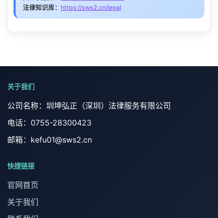
奖励性补偿（按时签约搬迁）
诉讼费
⚠️ 特别注意
法律知识库：
https://sws2.cn/legal
不侵权抗辩证据
证据清单
证明侵权和损失的材料
停产停业
必要经常性费用（不超1年）
注意：
各地征收补偿标准不同，以当地政策为
不同类型的人身损害赔偿案件（交通事故、工伤、医疗纠
确认赔偿义务机关
：公安机关、检察机关、法
附带民事诉讼免收诉讼费
纷）适用的赔偿标准可能不同，诉讼前建议委托持牌律师
准
合法来源抗辩（采购合同、发票）
院等
落款
签名、日期
确定具体赔偿项目。
👤 申请人指引
财产保全
请求损害赔偿的证据（财务报表）
提出赔偿申请
：知道权利被侵犯之日起2年内
⏰ 重要时效
⚠️ 救济途径
可申请财产保全，确保判决能执行
确认作出行政行为的机关
提出
协商：与征收部门协商补偿方案
收集证明行政行为违法的证据
⚠️ 恶意侵权惩罚性赔偿
赔偿请求时效：
2年
（从知道或应当知道权利被侵犯
关于我们
申请行政复议：对补偿决定不服可申请行政复议
刑事和解
协商或决定
：赔偿义务机关收到申请后2个月
之日起）
提起行政诉讼：向法院起诉要求公平补偿
对恶意侵犯专利权且情节严重的，可以适用
1-5倍
的惩罚
提供损害事实证明材料
公司名称：圳坤弘正（深圳）法律服务有限公司
内作出决定
复议时效：收到决定后
30日内
可以和解，达成和解协议的可以从宽处理
性赔偿。
诉讼时效：
6个月
（直接起诉）
在2年内提出赔偿申请
电话：0755-28300423
申请复议
：不服决定的，向其上一级机关申请
可协商或直接起诉
邮箱：kefu01@sws2.cn
复议
💡 实务建议
保留所有相关法律文书和证据
申请赔偿委员会
：复议机关逾期不作决定或不
快捷链接
尽早主张权利，避免超过时效
🏛️ 行政机关注意事项
服的，向法院赔偿委员会申请
可先与机关协商，协商不成再走法律程序
官网首页
复杂案件建议委托专业律师代理
审查行政行为是否合法
关于我们
📋 需准备的材料
及时作出赔偿决定