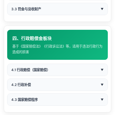
商业诋毁
《专利法》第71条：专利侵权赔偿
赔偿金额 = 损失 × 3 或 药品价款 × 10（最低
因犯罪行为遭受物质损失的被害人（包括公民、法
《公司法》第20条：股东滥用权利
侵权人的获利情况
《商标法》第63条：商标侵权赔偿
因侵权获得的利益
上年度城镇居民人均
📖 适用情形
500元）
《公司法》第151条：股东代表诉讼
审查损失是否实际发生
人和非法人组织），可以在刑事诉讼过程中提起附
3.3 罚金与没收财产
▼
残疾赔偿
赔偿年限：60岁以下按
🚗 车辆损失示例
网络不正当竞争
《著作权法》第54条：著作权侵权赔偿
可支配收入 × 赔偿年
💰 违约赔偿计算
金
20年计算
带民事诉讼。
侵权人的承担责任能力
经济能力
司法机关及其工作人员在行使职权时侵犯公民、法
《反不正当竞争法》第17条：商业秘密赔偿
审查因果关系是否成立
限 × 伤残系数
情形：
车辆发生交通事故，严重受损
💼 常见公司纠纷赔偿类型
📖 概念区分
《最高人民法院关于审理著作权民事纠纷案件适用法
人合法权益造成损害的，受害人有权获得国家赔
故意伤害罪、故意杀人罪
⚖️ 法律依据
损失类型
计算方式
说明
主张损失金额过高
当地经济发展水平
不同地区标准有差异
上年度城镇居民人均
律若干问题的解释》
🔧 产品责任（损失×2）
死亡赔偿
60岁以上每增一岁减一
偿。
方案一（修复）：修理费 + 贬值损失 + 停运损失
可支配收入 × 20年
纠纷类型
赔偿义务人
赔偿范围
类型
定义
执行方式
金
年，75岁以上按5年
主张存在免责事由
交通肇事罪
举证证明的实际支出或收入
法律依据：
《民法典》第1207条
方案二（全损）：车辆实际价值 – 残值
受诉法院所在地平均生活水平
（60岁以上递减）
–
四、行政赔偿金板块
《反不正当竞争法》第17条：民事赔偿责任
实际损失
需提供充分证据
错拘：公安机关、检察机关对没有犯罪事实的
💰 赔偿计算方式（按顺序适用）
减少
适用条件：
《反不正当竞争法》第6-12条：具体不正当竞争行为
明知产品存在缺陷仍生产、销售，
挪用公司资金
董事、高管
返还本金 + 利息
法院判处犯罪人向国家缴纳一
期满不缴纳可强制
基于《国家赔偿法》《行政诉讼法》等，适用于违法行政行为
人拘留
抢劫罪、盗窃罪等财产犯罪
罚金
停运损失：
每日租金标准 × 停运天数（仅限营
上年度职工月平均工
《最高人民法院关于审理不正当竞争民事案件应用法
定数额金钱的刑罚
缴纳、随时追缴
造成死亡或健康严重损害
丧葬费
–
造成的损害
可得利益
履行合同可获得的利益 – 已
⚠️ 重要规则
资 × 6个月
方式
⚠️ 重要提示
律若干问题的解释》
计算方法
适用条件
运车辆）
可预见性限制
关联交易损害
关联董事、股东
公司损失
损失
得利益
错捕：检察机关批准逮捕或决定逮捕后认定没
生产、销售伪劣产品罪
只有
自然人
才能主张精神损害赔偿，法人或其他组织
只限于合法财产，
贬值损失：
通常需要通过评估确定
补偿性赔偿的核心原则是
“填平损失”
，即赔偿金额以实际
赔偿金额 = 实际损失 × 2
没收
将犯罪分子个人所有财产的一
被扶养人
人均消费支出 × 扶养
被扶养人指未成年人或
1. 实
有犯罪事实
同业竞争
董事、高管
公司可得利益损失
不能主张
可保留必要生活用
损失为限，原则上不超过实际损害的范围。
需举证证
迟延付款
💰 赔偿标准
财产
部或全部强制无偿收归国有
生活费
年限 ÷ 扶养人数
丧失劳动能力的成年人
4.1 行政赔偿（国家赔偿）
际损
权利人实际减少的销售额 × 单件利润
▼
污染环境罪
本金 × LPR利率 × 期间
参照逾期时LPR
精神损害赔偿需以
造成严重精神损害
品
为前提，一般的
明
利息
失
擅自担保
决策人员
公司因此承担的债务
错判：法院判决有罪后改判无罪
烦恼、愤怒不构成
👤 申请人指引
情形
赔偿计算
其他造成人身、财产损害的犯罪
违约责任中
一般不能主张
精神损害赔偿（除非有特别
📖 适用情形
约定违约
过高可申请法院
🏠 商品房欺诈（退一赔一）
⚖️ 法律依据
4.2 行政补偿
▼
📊 伤残等级与赔偿系数
2. 侵
合同约定的固定金额或比例
虚假出资
出资股东
补足出资 + 利息
规定）
刑讯逼供致伤、致死
无法证明
金
调整
证明财产所有权
权获
侵权产品销售量 × 单件利润
能确定实际损失
实际损失（不低于侵权获利）
法律依据：
《最高人民法院关于审理商品房买
行政机关及其工作人员在行使行政职权时违法侵犯
数额没有固定标准，由法院根据具体案情酌定
伤残等级分为1-10级，1级伤残系数为100%，
实际损失
⚖️ 法律依据
利
📖 与行政赔偿的区别
《刑法》第52条：罚金数额确定
卖合同纠纷案件适用法律若干问题的解释》
违法使用武器、警械造成伤亡
公民、法人合法权益造成损害的，受害人有权获得
4.3 国家赔偿程序
▼
🧭 维权路径
证明损失金额（发票、评估报告）
10级伤残系数为10%，每降低一级递减10%。
能确定侵权获利
侵权获利
《刑法》第53条：罚金缴纳
📊 违约金调整规则
适用条件：
开发商存在欺诈行为（虚假宣传、
📊 司法实践中的参考标准
3. 参
赔偿。
《刑法》第59条：没收财产范围
《刑事诉讼法》第101条：附带民事诉讼
有许可使
提供损毁前后对比证据
内部救济
违法查封、扣押、冻结、追缴财产
区别
行政赔偿
行政补偿
照许
合理许可费 × 倍数（通常1-3倍）
残疾赔偿金 = 城镇居民人均可支配收入 × 20年 ×
🧭 行政赔偿申请流程
实际损失、获利难以确定
法定赔偿：300万元以内
一房二卖等）
规则：
约定的违约金过分高于造成的损失的，
《刑法》第60条：以没收财产偿还债务
《最高人民法院关于适用〈刑事诉讼法〉的解释》第
用费参照