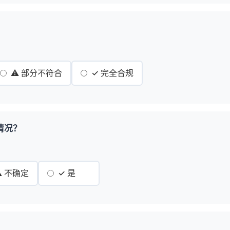
？
⚠️ 部分不符合
✓ 完全合规
情况？
️ 不确定
✓ 是