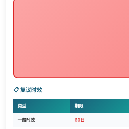
民事调解
– 行政调解行为
行政不作为
– 行政机关不履行法定职责
仲裁裁决
– 劳动仲裁、经济仲裁
政府信息公开
– 不予公开、答复不当
国防行为
– 军事行为
行政给付
– 不予发放低保、补助等
外交行为
– 外交活动
刑事侦查
– 公安、国安刑事侦查
📋 复议时效
类型
期限
一般时效
60日