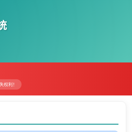
统
丧失权利！