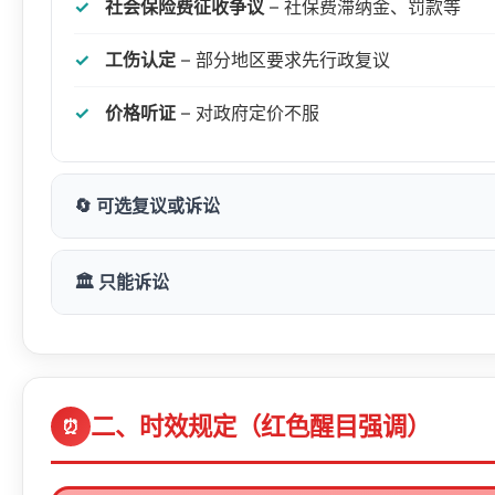
社会保险费征收争议
– 社保费滞纳金、罚款等
工伤认定
– 部分地区要求先行政复议
价格听证
– 对政府定价不服
🔄 可选复议或诉讼
以下情形，当事人可以选择申请行政复议或直接提起
🏛️ 只能诉讼
行政处罚
– 罚款、没收违法所得、吊销许可证照
以下情形
不能
申请行政复议，只能通过行政诉讼解决
行政许可
– 不予许可、不予批准、撤销许可、撤
行政法规、规章
– 抽象行政行为不可诉
二、时效规定（红色醒目强调）
⏰
行政强制
– 查封、扣押、冻结、强制拆除、强制
行政处分
– 内部人事处理决定
行政征收
– 土地征收、房屋拆迁、滩涂征用等