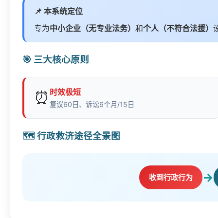
📌 本系统定位
专为
中小企业（无专业法务）
和
个人（不符合法援）
🎯 三大核心原则
时效极短
⏰
复议60日、诉讼6个月/15日
🗺️ 行政救济途径全景图
→
收到行政行为