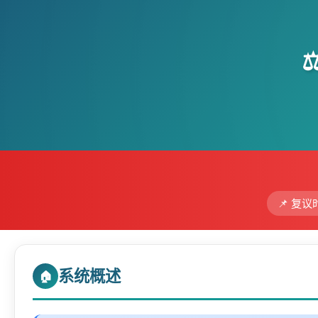
📌 复
系统概述
🏠